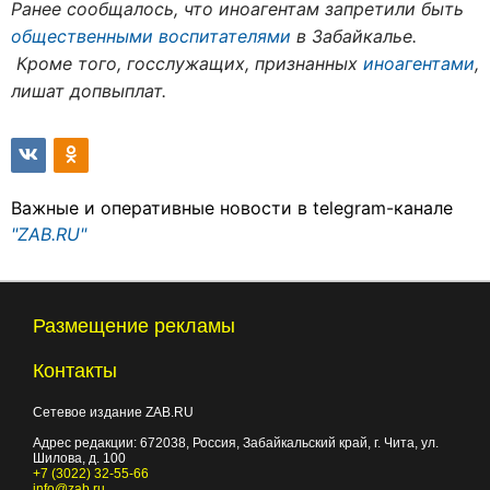
Ранее сообщалось, что иноагентам запретили быть
общественными воспитателями
в Забайкалье.
Кроме того, госслужащих, признанных
иноагентами
,
лишат допвыплат.
Важные и оперативные новости в telegram-канале
"ZAB.RU"
Размещение рекламы
Контакты
Сетевое издание ZAB.RU
Адрес редакции:
672038
, Россия, Забайкальский край, г.
Чита
,
ул.
Шилова, д. 100
+7 (3022) 32-55-66
info@zab.ru