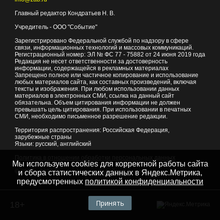
Главный редактор Кондратьев Н. В.
Учредитель - ООО "Событие"
Зарегистрировано Федеральной службой по надзору в сфере
связи, информационных технологий и массовых коммуникаций.
Регистрационный номер: ЭЛ № ФС 77 - 75882 от 24 июня 2019 года
Редакция не несет ответственности за достоверность
информации, содержащейся в рекламных материалах
Запрещено полное или частичное копирование и использование
любых материалов сайта, как составных произведений, включая
тексты и изображения. При любом использовании данных
материалов в электронных СМИ, ссылка на данный сайт
обязательна. Объем цитирования информации не должен
превышать цель цитирования. При использовании в печатных
СМИ, необходимо письменное разрешение редакции.
Территория распространения: Российская Федерация,
зарубежные страны
Языки: русский, английский
Политика в отношении обработки персональных данных
Мы используем cookies для корректной работы сайта
© 2007 - 2026
Портал Читы и Забайкальского края
и сбора статистических данных в Яндекс.Метрика,
предусмотренных
политикой конфиденциальности
Принять
18+