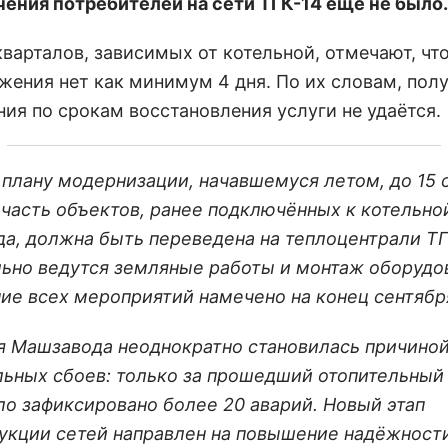
ения потребителей на сети ТГК-14 еще не было
.
варталов, зависимых от котельной, отмечают, что
жения нет как минимум 4 дня. По их словам, пол
ния по срокам восстановления услуги не удаётся.
 плану модернизации, начавшемуся летом, до 15 
 часть объектов, ранее подключённых к котельно
а, должна быть переведена на теплоцентрали ТГ
ьно ведутся земляные работы и монтаж оборудов
ие всех мероприятий намечено на конец сентябр
я Машзавода неоднократно становилась причино
ьных сбоев: только за прошедший отопительный
ло зафиксировано более 20 аварий. Новый этап
укции сетей направлен на повышение надёжност