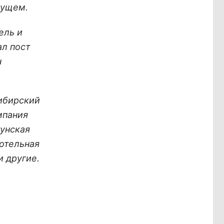
дущем
.
ель и
ал пост
н
Сибирский
мпания
унская
отельная
 другие.