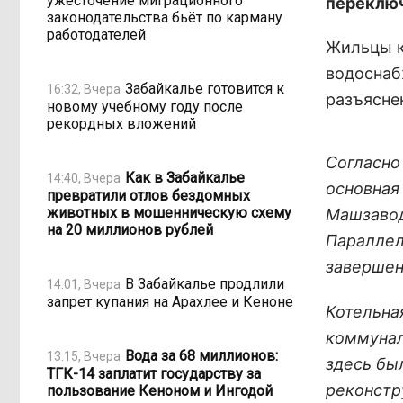
ужесточение миграционного
переключ
законодательства бьёт по карману
работодателей
Жильцы к
водоснаб
Забайкалье готовится к
16:32, Вчера
разъясне
новому учебному году после
рекордных вложений
Согласно
Как в Забайкалье
14:40, Вчера
основная
превратили отлов бездомных
животных в мошенническую схему
Машзавод
на 20 миллионов рублей
Параллел
завершен
В Забайкалье продлили
14:01, Вчера
запрет купания на Арахлее и Кеноне
Котельна
коммунал
Вода за 68 миллионов:
13:15, Вчера
здесь бы
ТГК-14 заплатит государству за
реконстр
пользование Кеноном и Ингодой