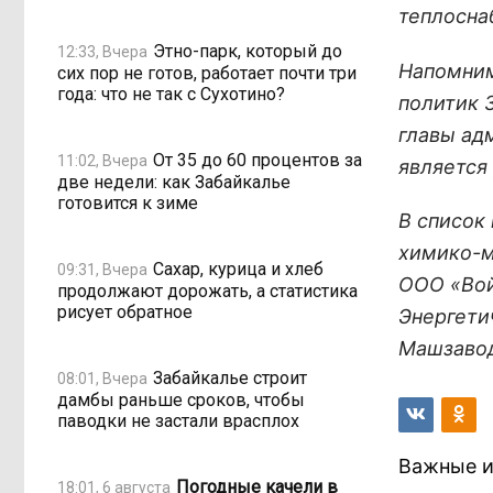
теплосна
Этно-парк, который до
12:33, Вчера
Напомним
сих пор не готов, работает почти три
года: что не так с Сухотино?
политик З
главы ад
От 35 до 60 процентов за
11:02, Вчера
является
две недели: как Забайкалье
готовится к зиме
В список
химико-м
Сахар, курица и хлеб
09:31, Вчера
ООО «Вой
продолжают дорожать, а статистика
рисует обратное
Энергети
Машзавод
Забайкалье строит
08:01, Вчера
дамбы раньше сроков, чтобы
паводки не застали врасплох
Важные и
Погодные качели в
18:01, 6 августа