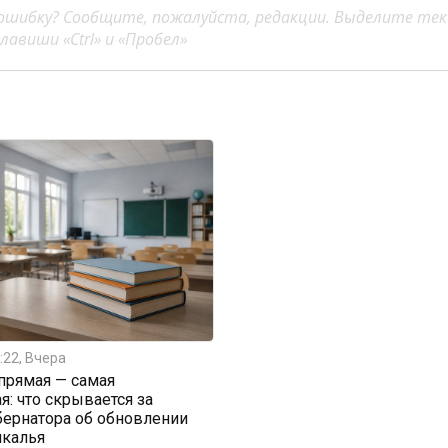
ошибку? Сообщите, пожалуйста, редакции. Выделите тек
авиши «Ctrl» и «Пробел»
:22, Вчера
прямая — самая
я: что скрывается за
бернатора об обновлении
йкалья