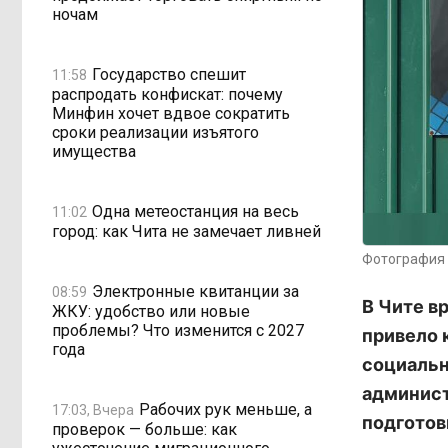
ночам
Государство спешит
11:58
распродать конфискат: почему
Минфин хочет вдвое сократить
сроки реализации изъятого
имущества
Одна метеостанция на весь
11:02
город: как Чита не замечает ливней
Фотография 
Электронные квитанции за
08:59
В Чите в
ЖКУ: удобство или новые
проблемы? Что изменится с 2027
привело 
года
социальн
админист
Рабочих рук меньше, а
17:03, Вчера
подготов
проверок — больше: как