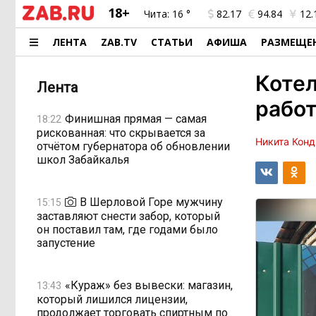
18+
Чита:
16 °
82.17
94.84
12.
ЛЕНТА
ZAB.TV
СТАТЬИ
АФИША
РАЗМЕЩЕ
Коте
Лента
рабо
Финишная прямая — самая
18:22
рискованная: что скрывается за
Никита Конд
отчётом губернатора об обновлении
школ Забайкалья
В Шерловой Горе мужчину
15:15
заставляют снести забор, который
он поставил там, где годами было
запустение
«Кураж» без вывески: магазин,
13:43
который лишился лицензии,
продолжает торговать спиртным по