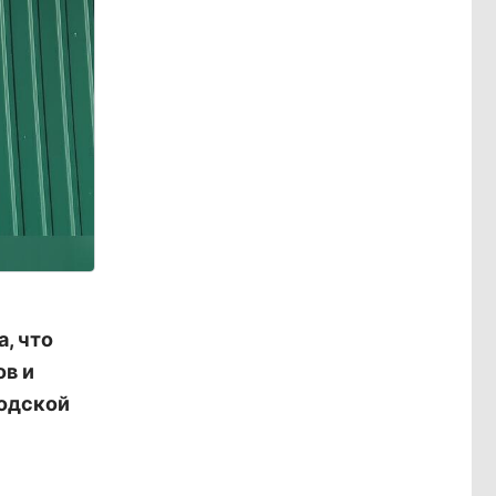
, что
ов и
родской