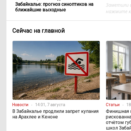
Забайкалье: прогноз синоптиков на
Заметили 
ближайшие выходные
нажмите кл
Консультанты
16:58, 6 августа
Сейчас на главной
возглавили рейтинг самых
высокооплачиваемых подработок
за смену в ДФО
«Ждать некогда»:
15:02, 6 августа
жители подтопленного Угдана
просят технику, пока чиновники
разводят руками
Правительство РФ
13:44, 6 августа
легализует топливо стандарта
Новости
14:01, 7 августа
Статьи
18
«Евро-2»
В Забайкалье продлили запрет купания
Финишная 
на Арахлее и Кеноне
рискованна
отчётом гу
Власти: Забайкалье
12:33, 6 августа
школ Заба