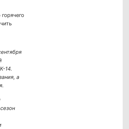
 горячего
учить
сентября
й
К-14.
ания, а
я
.
й
 сезон
и