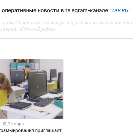
 оперативные новости в telegram-канале
"ZAB.RU"
ошибку? Сообщите, пожалуйста, редакции. Выделите тек
авиши «Ctrl» и «Пробел»
:00, 25 марта
граммирования приглашает