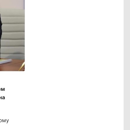
ем
на
ному