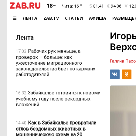
18+
Чита:
16 °
81.41
94.06
12.
ЛЕНТА
ZAB.TV
СТАТЬИ
АФИША
РАЗМЕЩЕ
Игорь
Лента
Верхо
Рабочих рук меньше, а
17:03
проверок — больше: как
Галина Пах
ужесточение миграционного
законодательства бьёт по карману
работодателей
Забайкалье готовится к новому
16:32
учебному году после рекордных
вложений
Как в Забайкалье превратили
14:40
отлов бездомных животных в
мошенническую схему на 20