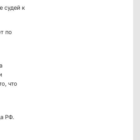
е судей к
т по
а
и
о, что
а РФ.