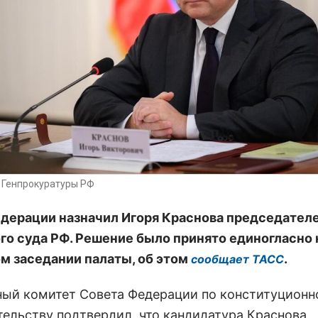
а Генпрокуратуры РФ
дерации назначил Игоря Краснова председател
го суда РФ. Решение было принято единогласно 
м заседании палаты, об этом
.
сообщает ТАСС
ый комитет Совета Федерации по конституцион
тельству подтвердил, что кандидатура Краснова