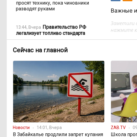
просят технику, пока чиновники
разводят руками
Важные и
Заметили 
Правительство РФ
13:44, Вчера
нажмите кл
легализует топливо стандарта
«Евро-2»
Сейчас на главной
Власти: Забайкалье
12:33, Вчера
переживает туристический бум
«В большинстве
11:05, Вчера
регионов индексация прошла с 1
января»: почему Забайкалье
задержало повышение зарплат
бюджетникам
В Каларском округе
10:16, Вчера
Новости
14:01, Вчера
ZAB.TV
09
подрядчик и чиновник попали под
В Забайкалье продлили запрет купания
Школа про
уголовные дела