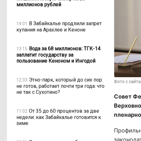
миллионов рублей
В Забайкалье продлили запрет
14:01
купания на Арахлее и Кеноне
Вода за 68 миллионов: ТГК-14
13:15
заплатит государству за
пользование Кеноном и Ингодой
Этно-парк, который до сих пор
12:33
Фото с сайт
не готов, работает почти три года: что
не так с Сухотино?
Совет Фе
Верховно
От 35 до 60 процентов за две
11:02
пленарно
недели: как Забайкалье готовится к
зиме
Профильн
законода