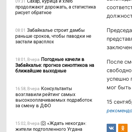
Сахар, курица и хлеб
09:31
продолжают дорожать, а статистика
соответс
рисует обратное
должност
Председа
Забайкалье строит дамбы
08:01
раньше сроков, чтобы паводки не
представ
застали врасплох
заключен
Погодные качели в
18:01, Вчера
После см
Забайкалье: прогноз синоптиков на
свободно
ближайшие выходные
успешно 
мог быть
Консультанты
16:58, Вчера
возглавили рейтинг самых
высокооплачиваемых подработок
15 сентя
за смену в ДФО
рекомендо
«Ждать некогда»:
15:02, Вчера
жители подтопленного Угдана