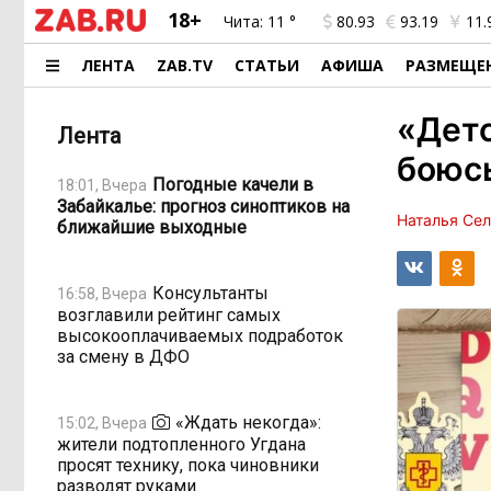
18+
Чита:
11 °
80.93
93.19
11.
ЛЕНТА
ZAB.TV
СТАТЬИ
АФИША
РАЗМЕЩЕ
«Детс
Лента
боюс
Погодные качели в
18:01, Вчера
Забайкалье: прогноз синоптиков на
Наталья Се
ближайшие выходные
Консультанты
16:58, Вчера
возглавили рейтинг самых
высокооплачиваемых подработок
за смену в ДФО
«Ждать некогда»:
15:02, Вчера
жители подтопленного Угдана
просят технику, пока чиновники
разводят руками