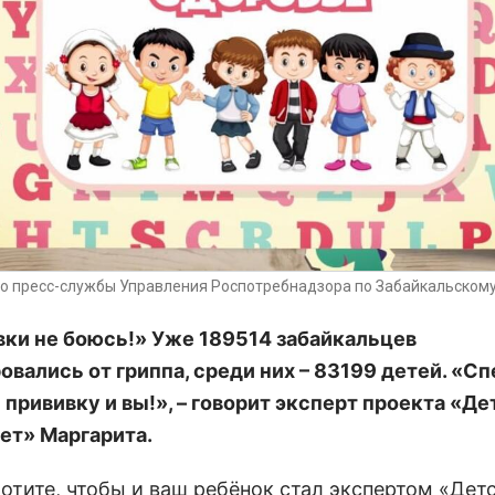
ео пресс-службы Управления Роспотребнадзора по Забайкальском
вки не боюсь!» Уже 189514 забайкальцев
овались от гриппа, среди них – 83199 детей. «С
 прививку и вы!», – говорит эксперт проекта «Д
ет» Маргарита.
хотите, чтобы и ваш ребёнок стал экспертом «Дет