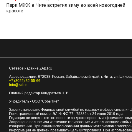
Парк МЖК в Чите встретил зиму во всей новогодней
красоте
Сетевое издание ZAB.RU
Адрес редакции:
672038
, Россия, Забайкальский край, г.
Чита
,
ул. Шилова
+7 (3022) 32-55-66
info@zab.ru
Главный редактор Кондратьев Н. В.
Учредитель - ООО "Событие"
Зарегистрировано Федеральной службой по надзору в сфере связи, ин
Регистрационный номер: ЭЛ № ФС 77 - 75882 от 24 июня 2019 года
Редакция не несет ответственности за достоверность информации, со
Запрещено полное или частичное копирование и использование любых м
изображения. При любом использовании данных материалов в электро
информации не должен превышать цель цитирования. При использован