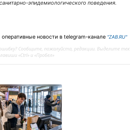
санитарно-эпидемиологического поведения.
 оперативные новости в telegram-канале
"ZAB.RU"
ошибку? Сообщите, пожалуйста, редакции. Выделите тек
авиши «Ctrl» и «Пробел»