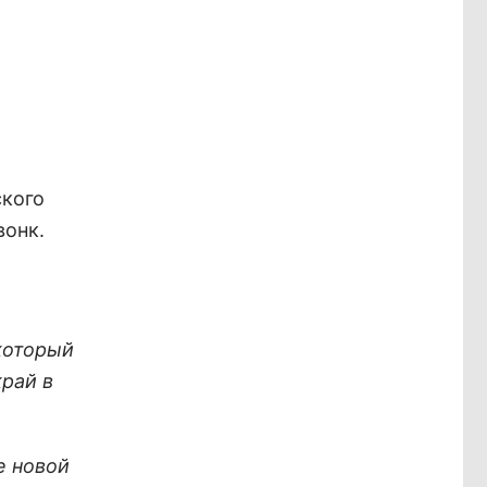
ского
вонк.
который
край в
е новой