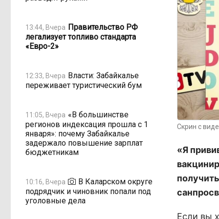
Правительство РФ
13:44, Вчера
легализует топливо стандарта
«Евро-2»
Власти: Забайкалье
12:33, Вчера
переживает туристический бум
«В большинстве
11:05, Вчера
регионов индексация прошла с 1
Скрин с вид
января»: почему Забайкалье
задержало повышение зарплат
«Я приви
бюджетникам
вакцинир
получить
В Каларском округе
10:16, Вчера
подрядчик и чиновник попали под
санпросв
уголовные дела
Если вы 