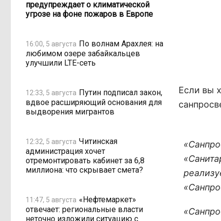
предупреждает о климатической
угрозе на фоне пожаров в Европе
По волнам Арахлея: на
16:00, 5 августа
любимом озере забайкальцев
улучшили LTE-сеть
Если вы 
Путин подписал закон,
12:33, 5 августа
вдвое расширяющий основания для
санпросв
выдворения мигрантов
Читинская
12:32, 5 августа
«Санпро
администрация хочет
«Санита
отремонтировать кабинет за 6,8
миллиона: что скрывает смета?
реализу
«Санпро
«Нефтемаркет»
11:47, 5 августа
отвечает: региональные власти
«Санпро
неточно изложили ситуацию с