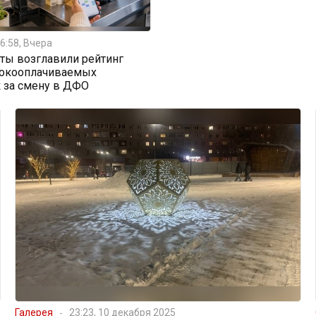
6:58, Вчера
ты возглавили рейтинг
окооплачиваемых
 за смену в ДФО
Галерея
23:23, 10 декабря 2025