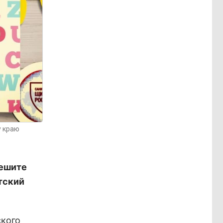
у краю
пешите
етский
ского