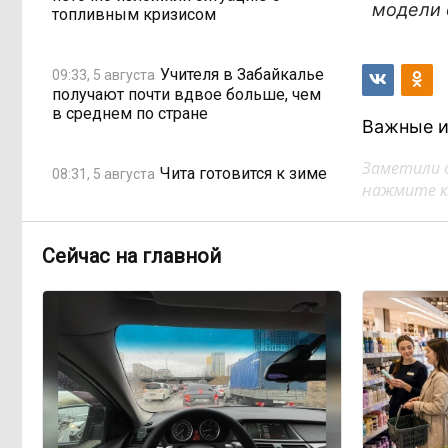
модели 
топливным кризисом
Учителя в Забайкалье
09:33, 5 августа
получают почти вдвое больше, чем
в среднем по стране
Важные и
Заметили 
Чита готовится к зиме
08:31, 5 августа
нажмите кл
Лес, которого нет в
08:02, 5 августа
Сейчас на главной
отчётах
«Ребёнок должен
16:00, 4 августа
хотеть учиться, а не просто идти в
школу с рюкзаком»: детский
психолог Наталья Малинина о
готовности к школе