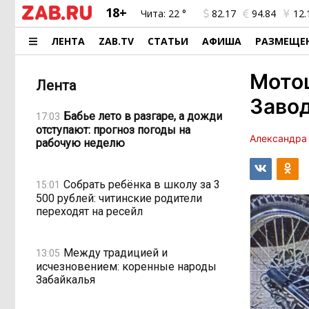
18+
Чита:
22 °
82.17
94.84
12.
ЛЕНТА
ZAB.TV
СТАТЬИ
АФИША
РАЗМЕЩЕ
Мотоц
Лента
Заво
Бабье лето в разгаре, а дожди
17:03
отступают: прогноз погоды на
Александра
рабочую неделю
Собрать ребёнка в школу за 3
15:01
500 рублей: читинские родители
переходят на ресейл
Между традицией и
13:05
исчезновением: коренные народы
Забайкалья