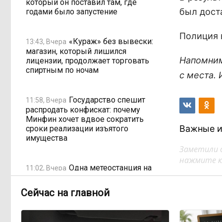
который он поставил там, где
был дост
годами было запустение
Полиция 
«Кураж» без вывески:
13:43, Вчера
магазин, который лишился
Напомни
лицензии, продолжает торговать
спиртным по ночам
с места.
Государство спешит
11:58, Вчера
распродать конфискат: почему
Минфин хочет вдвое сократить
Важные и
сроки реализации изъятого
имущества
Заметили 
нажмите кл
Одна метеостанция на
11:02, Вчера
весь город: как Чита не замечает
ливней
Сейчас на главной
Электронные квитанции
08:59, Вчера