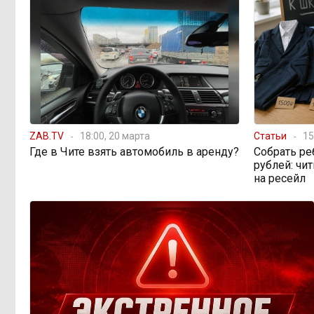
за ЖКУ: удобство или новые
проблемы? Что изменится с 2027
года
Рабочих рук меньше,
17:03, 7 августа
а проверок — больше: как
ужесточение миграционного
законодательства бьёт по карману
работодателей
ZAB.TV
18:00, 20 марта
Статьи
15
Где в Чите взять автомобиль в аренду?
Собрать ре
рублей: чи
Забайкалье готовится
16:32, 7 августа
на ресейл
к новому учебному году после
рекордных вложений
Как в Забайкалье
14:40, 7 августа
превратили отлов бездомных
животных в мошенническую схему
на 20 миллионов рублей