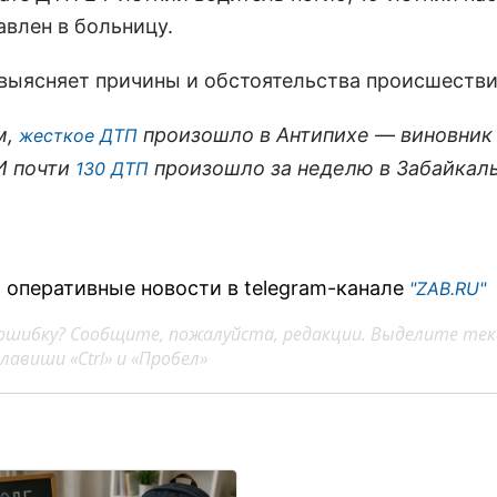
авлен в больницу.
выясняет причины и обстоятельства происшестви
м,
произошло в Антипихе — виновник
жесткое ДТП
 И почти
произошло за неделю в Забайкаль
130 ДТП
 оперативные новости в telegram-канале
"ZAB.RU"
ошибку? Сообщите, пожалуйста, редакции. Выделите тек
авиши «Ctrl» и «Пробел»