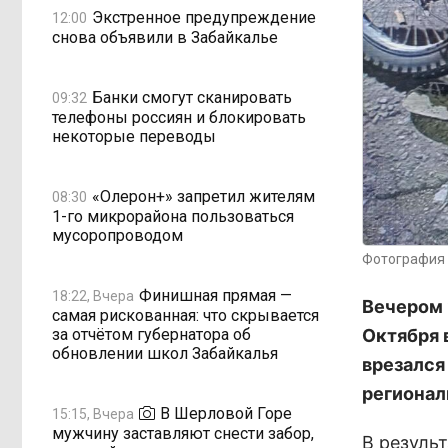
Экстренное предупреждение
12:00
снова объявили в Забайкалье
Банки смогут сканировать
09:32
телефоны россиян и блокировать
некоторые переводы
«Олерон+» запретил жителям
08:30
1-го микрорайона пользоваться
мусоропроводом
Фотография 
Финишная прямая —
18:22, Вчера
Вечером 
самая рискованная: что скрывается
за отчётом губернатора об
Октября 
обновлении школ Забайкалья
врезался
регионал
В Шерловой Горе
15:15, Вчера
мужчину заставляют снести забор,
В резуль