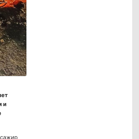
лет
м и
е
ссажир