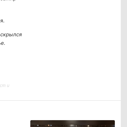
я.
 скрылся
е.
ст и