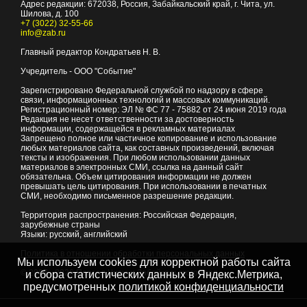
Адрес редакции:
672038
, Россия, Забайкальский край, г.
Чита
,
ул.
Шилова, д. 100
+7 (3022) 32-55-66
info@zab.ru
Главный редактор Кондратьев Н. В.
Учредитель - ООО "Событие"
Зарегистрировано Федеральной службой по надзору в сфере
связи, информационных технологий и массовых коммуникаций.
Регистрационный номер: ЭЛ № ФС 77 - 75882 от 24 июня 2019 года
Редакция не несет ответственности за достоверность
информации, содержащейся в рекламных материалах
Запрещено полное или частичное копирование и использование
любых материалов сайта, как составных произведений, включая
тексты и изображения. При любом использовании данных
материалов в электронных СМИ, ссылка на данный сайт
обязательна. Объем цитирования информации не должен
превышать цель цитирования. При использовании в печатных
СМИ, необходимо письменное разрешение редакции.
Территория распространения: Российская Федерация,
зарубежные страны
Языки: русский, английский
Политика в отношении обработки персональных данных
Мы используем cookies для корректной работы сайта
© 2007 - 2026
Портал Читы и Забайкальского края
и сбора статистических данных в Яндекс.Метрика,
предусмотренных
политикой конфиденциальности