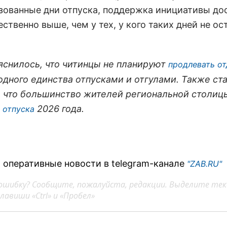
зованные дни отпуска, поддержка инициативы до
ственно выше, чем у тех, у кого таких дней не ос
яснилось, что читинцы не планируют
продлевать о
одного единства отпусками и отгулами. Также ст
, что большинство жителей региональной столиц
2026 года.
 отпуска
 оперативные новости в telegram-канале
"ZAB.RU"
ошибку? Сообщите, пожалуйста, редакции. Выделите тек
авиши «Ctrl» и «Пробел»