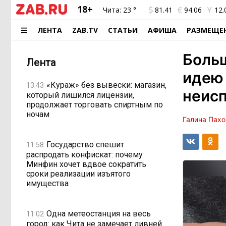
18+
Чита:
23 °
81.41
94.06
12.
ЛЕНТА
ZAB.TV
СТАТЬИ
АФИША
РАЗМЕЩЕ
Боль
Лента
идею
«Кураж» без вывески: магазин,
13:43
неисп
который лишился лицензии,
продолжает торговать спиртным по
ночам
Галина Пах
Государство спешит
11:58
распродать конфискат: почему
Минфин хочет вдвое сократить
сроки реализации изъятого
имущества
Одна метеостанция на весь
11:02
город: как Чита не замечает ливней