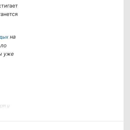
стигает
танется
на
тдых
ало
ы уже
ст и