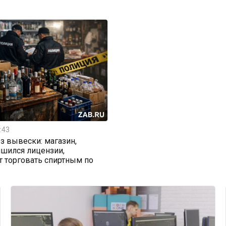
:43
з вывески: магазин,
шился лицензии,
 торговать спиртным по