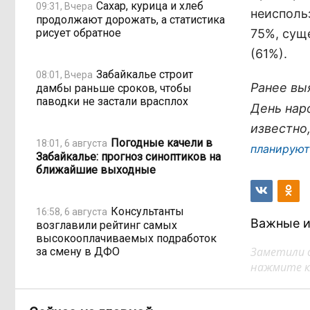
Сахар, курица и хлеб
09:31, Вчера
неисполь
продолжают дорожать, а статистика
рисует обратное
75%, суще
(61%).
Забайкалье строит
08:01, Вчера
Ранее вы
дамбы раньше сроков, чтобы
паводки не застали врасплох
День нар
известно
Погодные качели в
18:01, 6 августа
планируют
Забайкалье: прогноз синоптиков на
ближайшие выходные
Консультанты
16:58, 6 августа
Важные и
возглавили рейтинг самых
высокооплачиваемых подработок
Заметили 
за смену в ДФО
нажмите кл
«Ждать некогда»:
15:02, 6 августа
жители подтопленного Угдана