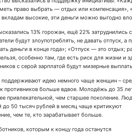
тво высказались в поддержку инициативы: «Ка
меть право выбрать — отдых или компенсация», 
о вкладам высокие, эти деньги можно выгодно вл
ысказались 13% горожан, ещё 22% затруднились с
тели будут злоупотреблять, не давать отпуск, а 
ть деньги в конце года»; «Отпуск — это отдых; р
нельзя, особенно там, где есть риск для жизни и 
дников с серой зарплатой будут мизерные выплат
поддерживают идею немного чаще женщин – ср
к противников больше вдвое. Молодёжь до 35 ле
ее привлекательной, чем старшее поколение. Люд
й до 50 тысяч рублей в месяц чаще критикуют
ние, чем те, кто зарабатывает больше.
ботников, которым к концу года останутся