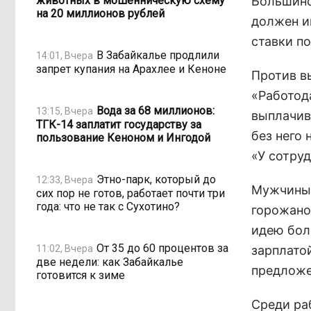
животных в мошенническую схему
Большинс
на 20 миллионов рублей
должен и
ставки п
В Забайкалье продлили
14:01, Вчера
запрет купания на Арахлее и Кеноне
Против в
«Работода
Вода за 68 миллионов:
13:15, Вчера
выплачива
ТГК-14 заплатит государству за
без него 
пользование Кеноном и Ингодой
«У сотру
Этно-парк, который до
12:33, Вчера
Мужчины 
сих пор не готов, работает почти три
года: что не так с Сухотино?
горожано
идею бол
От 35 до 60 процентов за
11:02, Вчера
зарплато
две недели: как Забайкалье
предложе
готовится к зиме
Среди ра