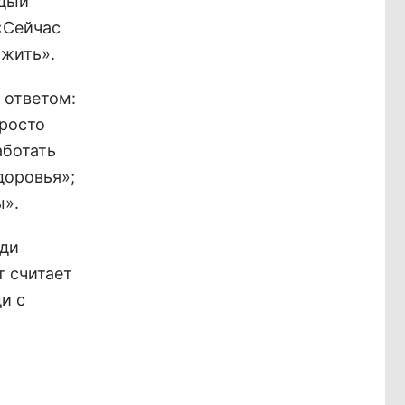
ждый
«Сейчас
ожить».
 ответом:
просто
аботать
здоровья»;
ы».
еди
т считает
и с