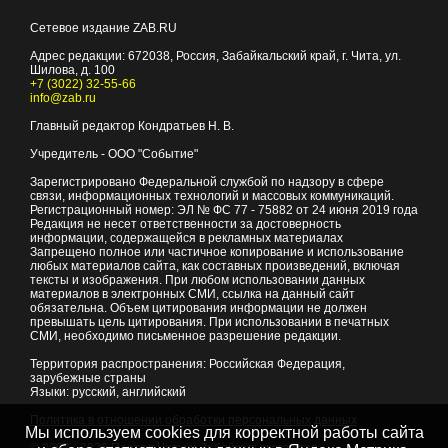
Сетевое издание ZAB.RU
Адрес редакции:
672038
, Россия, Забайкальский край, г.
Чита
,
ул.
Шилова, д. 100
+7 (3022) 32-55-66
info@zab.ru
Главный редактор Кондратьев Н. В.
Учредитель - ООО "Событие"
Зарегистрировано Федеральной службой по надзору в сфере
связи, информационных технологий и массовых коммуникаций.
Регистрационный номер: ЭЛ № ФС 77 - 75882 от 24 июня 2019 года
Редакция не несет ответственности за достоверность
информации, содержащейся в рекламных материалах
Запрещено полное или частичное копирование и использование
любых материалов сайта, как составных произведений, включая
тексты и изображения. При любом использовании данных
материалов в электронных СМИ, ссылка на данный сайт
обязательна. Объем цитирования информации не должен
превышать цель цитирования. При использовании в печатных
СМИ, необходимо письменное разрешение редакции.
Территория распространения: Российская Федерация,
зарубежные страны
Языки: русский, английский
Политика в отношении обработки персональных данных
Мы используем cookies для корректной работы сайта
© 2007 - 2026
Портал Читы и Забайкальского края