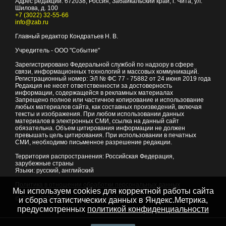
Адрес редакции:
672038
, Россия, Забайкальский край, г.
Чита
,
ул.
Шилова, д. 100
+7 (3022) 32-55-66
info@zab.ru
Главный редактор Кондратьев Н. В.
Учредитель - ООО "Событие"
Зарегистрировано Федеральной службой по надзору в сфере
связи, информационных технологий и массовых коммуникаций.
Регистрационный номер: ЭЛ № ФС 77 - 75882 от 24 июня 2019 года
Редакция не несет ответственности за достоверность
информации, содержащейся в рекламных материалах
Запрещено полное или частичное копирование и использование
любых материалов сайта, как составных произведений, включая
тексты и изображения. При любом использовании данных
материалов в электронных СМИ, ссылка на данный сайт
обязательна. Объем цитирования информации не должен
превышать цель цитирования. При использовании в печатных
СМИ, необходимо письменное разрешение редакции.
Территория распространения: Российская Федерация,
зарубежные страны
Языки: русский, английский
Политика в отношении обработки персональных данных
Мы используем cookies для корректной работы сайта
© 2007 - 2026
Портал Читы и Забайкальского края
и сбора статистических данных в Яндекс.Метрика,
предусмотренных
политикой конфиденциальности