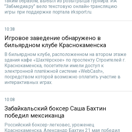
таким образом, выбыл из розыгрыша турнира. ИА
"Забмедиа.ру" вело текстовую онлайн-трансляцию
игры при поддержке портала irksport.ru.
10:38
Игровое заведение обнаружено в
бильярдном клубе Краснокаменска
В бильярдном клубе, расположенном на втором этаже
здания кафе «Шахтёрское» по проспекту Строителей г.
Краснокаменска, посетители имели доступ к
электронной платёжной системе «WebCash»,
посредством которой возможно оплатить участие в
интерактивных играх.
10:08
Забайкальский боксер Саша Бахтин
победил мексиканца
Российский боксер-легковес, уроженец
Краснокаменска, Александр Бахтин 21 мая победил