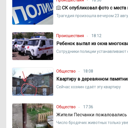
Происшествия
18:36
СК опубликовал фото с места г
Трагедия произошла вечером 23 авгу
Происшествия
18:12
Ребенок выпал из окна многокв
Сотрудники полиции устанавливают 
Общество
18:08
Квартиру в деревянном памятни
Сейчас хозяин сдаёт эту квартиру
Общество
17:36
Жители Песчанки пожаловались н
Число бродячих животных только ув