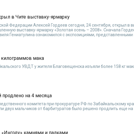
крыл в Чите выставку-ярмарку
ской Федерации Алексей Гордеев сегодня, 24 сентября, открыл в 
ленную выставку-ярмарку «Золотая осень – 2008». Сначала Горде
виля Гениатулина ознакомился с экспозициями, представленными 
8 килограммов мака
кальского УВДТ у жителя Благовещенска изъяли более 158 кг мака
й продлено на 4 месяца
ледственного комитета при прокуратуре РФ по Забайкальскому кр
ли двух мальчиков от барбитуратов было решено продлить еще на 
 «Ингоду» камнями и палками