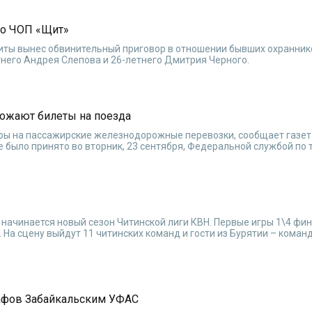
го ЧОП «Щит»
иты вынес обвинительный приговор в отношении бывших охранник
него Андрея Слепова и 26-летнего Дмитрия Черного.
рожают билеты на поезда
ифы на пассажирские железнодорожные перевозки, сообщает газет
 было принято во вторник, 23 сентября, Федеральной службой по
 начинается новый сезон Читинской лиги КВН. Первые игры 1\4 фи
. На сцену выйдут 11 читинских команд и гости из Бурятии – коман
афов Забайкальским УФАС