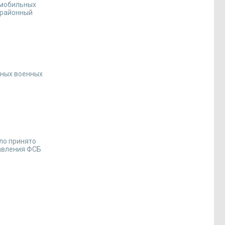
омобильных
 районный
ьных военных
ло принято
авления ФСБ