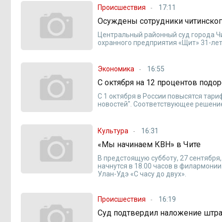
Происшествия
17:11
Осуждены сотрудники читинско
Центральный районный суд города Ч
охранного предприятия «Щит» 31-лет
Экономика
16:55
С октября на 12 процентов подо
С 1 октября в России повысятся тар
новостей". Соответствующее решение
Культура
16:31
«Мы начинаем КВН» в Чите
В предстоящую субботу, 27 сентября,
начнутся в 18.00 часов в филармонии
Улан-Удэ «С часу до двух».
Происшествия
16:19
Суд подтвердил наложение штр