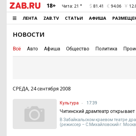
18+
Чита:
21 °
81.41
94.06
12.
ЛЕНТА
ZAB.TV
СТАТЬИ
АФИША
РАЗМЕЩЕ
НОВОСТИ
Всё
Авто
Афиша
Общество
Политика
Прои
СРЕДА, 24 сентября 2008
Культура
17:39
Читинский драмтеатр открывает 
В Забайкальском краевом театре дра
(режиссер – С.Михайловский г. Москв