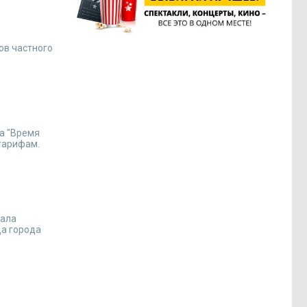
ов частного
а "Время
 тарифам.
нала
да города