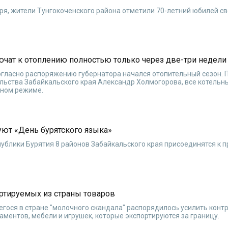
ря, жители Тунгокоченского района отметили 70-летний юбилей св
ючат к отоплению полностью только через две-три недели
согласно распоряжению губернатора начался отопительный сезон. 
ьства Забайкальского края Александр Холмогорова, все котельн
тном режиме.
уют «День бурятского языка»
блики Бурятия 8 районов Забайкальского края присоединятся к 
ортируемых из страны товаров
гося в стране "молочного скандала" распорядилось усилить конт
аментов, мебели и игрушек, которые экспортируются за границу.