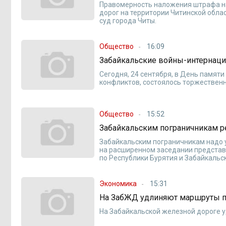
Правомерность наложения штрафа н
дорог на территории Читинской обл
суд города Читы.
Общество
16:09
Забайкальские войны-интернац
Сегодня, 24 сентября, в День памят
конфликтов, состоялось торжественн
Общество
15:52
Забайкальским пограничникам р
Забайкальским пограничникам надо 
на расширенном заседании представ
по Республики Бурятия и Забайкальс
Экономика
15:31
На ЗабЖД удлиняют маршруты п
На Забайкальской железной дороге 