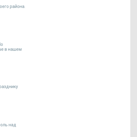
оего района.
По
ые в нашем
празднику
роль над