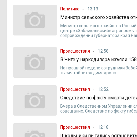
Политика
13:13
Министр сельского хозяйства от
Министр сельского хозяйства Россий
центре «Забайкальский» агропромыш
сопровождении губернатора края Ра
Происшествия
12:58
В Чите у наркодилера изъяли 15
На прошлой неделе сотрудники Забай
тысяч таблеток димедрола.
Происшествия
12:52
Следствие по факту смерти дете
Вчера в Следственном Управлении с
совещание. Следствие по факту гибе
Происшествия
12:18
Школьники пытались остановить