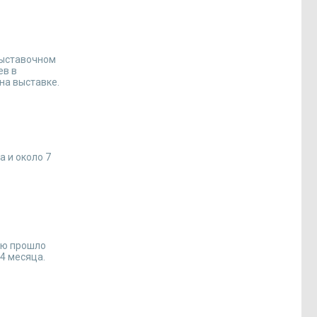
выставочном
ев в
на выставке.
 и около 7
аю прошло
4 месяца.