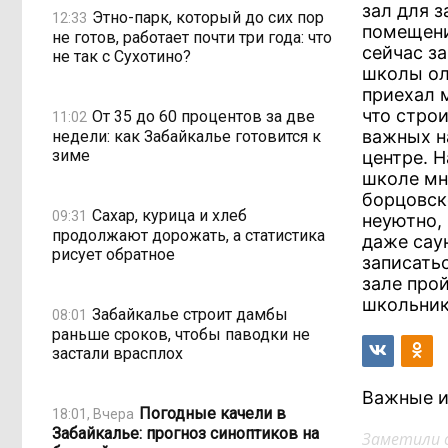
зал для 
Этно-парк, который до сих пор
12:33
помещени
не готов, работает почти три года: что
сейчас з
не так с Сухотино?
школы ол
приехал 
что стро
От 35 до 60 процентов за две
11:02
важных н
недели: как Забайкалье готовится к
зиме
центре. 
школе мн
борцовск
Сахар, курица и хлеб
09:31
неуютно,
продолжают дорожать, а статистика
даже сау
рисует обратное
записать
зале про
школьник
Забайкалье строит дамбы
08:01
раньше сроков, чтобы паводки не
застали врасплох
Важные и
Погодные качели в
18:01, Вчера
Забайкалье: прогноз синоптиков на
Заметили 