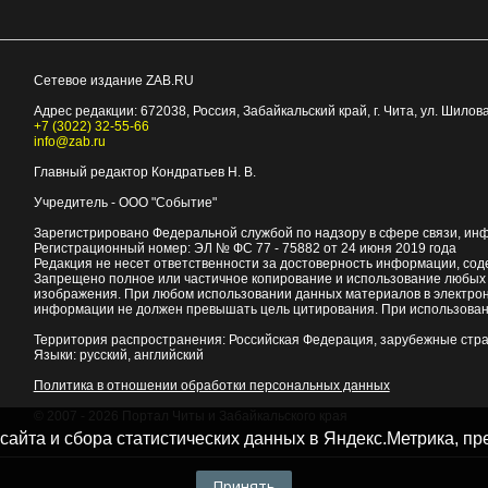
Сетевое издание ZAB.RU
Адрес редакции:
672038
, Россия, Забайкальский край, г.
Чита
,
ул. Шилова
+7 (3022) 32-55-66
info@zab.ru
Главный редактор Кондратьев Н. В.
Учредитель - ООО "Событие"
Зарегистрировано Федеральной службой по надзору в сфере связи, ин
Регистрационный номер: ЭЛ № ФС 77 - 75882 от 24 июня 2019 года
Редакция не несет ответственности за достоверность информации, со
Запрещено полное или частичное копирование и использование любых м
изображения. При любом использовании данных материалов в электро
информации не должен превышать цель цитирования. При использован
Территория распространения: Российская Федерация, зарубежные стр
Языки: русский, английский
Политика в отношении обработки персональных данных
© 2007 - 2026
Портал Читы и Забайкальского края
 сайта и сбора статистических данных в Яндекс.Метрика, 
Принять