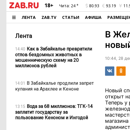
18+
Чита:
24 °
80.93
93.19
11.
ЛЕНТА
ZAB.TV
СТАТЬИ
АФИША
РАЗМЕЩЕ
В Же
Лента
новый
Как в Забайкалье превратили
14:40
отлов бездомных животных в
10:44, 28 д
мошенническую схему на 20
миллионов рублей
В Забайкалье продлили запрет
14:01
купания на Арахлее и Кеноне
Новый сп
открыт н
Теперь у
Вода за 68 миллионов: ТГК-14
13:15
железнод
заплатит государству за
мастерст
пользование Кеноном и Ингодой
магазина 
админист