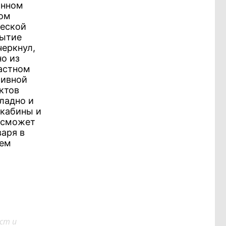
анном
ром
шеской
рытие
черкнул,
но из
ластном
тивной
ктов
ладно и
 кабины и
 сможет
варя в
ием
ст и