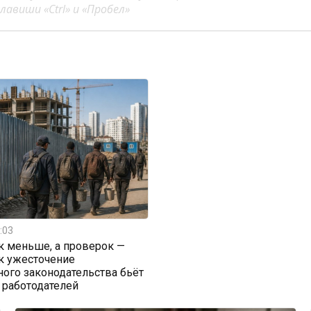
авиши «Ctrl» и «Пробел»
:03
к меньше, а проверок —
к ужесточение
ого законодательства бьёт
 работодателей