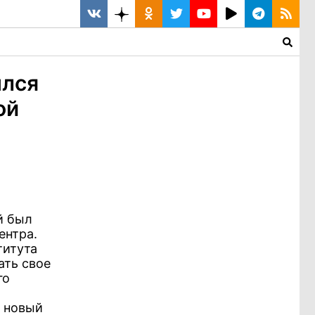
ылся
ой
й был
ентра.
титута
ать свое
го
и новый