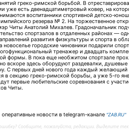
занятий греко-римской борьбой. В отреставриров
и уже есть двенадцатиметровый ковер, на кото
анимаются воспитанники спортивной детско-юно
импийского резерва № 2. На торжественное отк
мэр Читы Анатолий Михалев. Градоначальник под
ительство спортзалов в отдаленных районах — од
аправлений развития физкультуры и спорта в об
На новоселье городские чиновники подарили спор
огофункциональный тренажер и двадцать компле
ой формы. В пока еще необжитом спортзале прох
 но вскоре здесь оборудуют раздевалки, душевые
ну. С первых дней нового года каждый желающий
ся в секцию греко-римской борьбы, а уже 5-го ян
йдут первые любительские соревнования с участ
ов Читы.
 оперативные новости в telegram-канале
"ZAB.RU"
ошибку? Сообщите, пожалуйста, редакции. Выделите тек