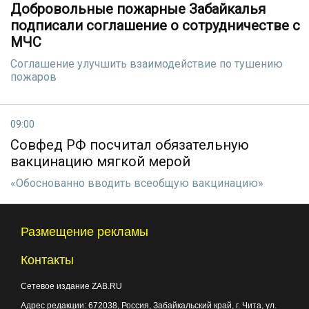
Добровольные пожарные Забайкалья
подписали соглашение о сотрудничестве с
МЧС
Соглашение улучшить взаимодействие по тушению
пожаров
09:00
Совфед РФ посчитал обязательную
вакцинацию мягкой мерой
«Обоснованно вводить всеобщую вакцинацию»
Размещение рекламы
Контакты
Сетевое издание ZAB.RU
Адрес редакции:
672038
, Россия, Забайкальский край, г.
Чита
,
ул.