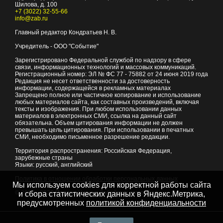
Шилова, д. 100
+7 (3022) 32-55-66
info@zab.ru
Главный редактор Кондратьев Н. В.
Учредитель - ООО "Событие"
Зарегистрировано Федеральной службой по надзору в сфере
связи, информационных технологий и массовых коммуникаций.
Регистрационный номер: ЭЛ № ФС 77 - 75882 от 24 июня 2019 года
Редакция не несет ответственности за достоверность
информации, содержащейся в рекламных материалах
Запрещено полное или частичное копирование и использование
любых материалов сайта, как составных произведений, включая
тексты и изображения. При любом использовании данных
материалов в электронных СМИ, ссылка на данный сайт
обязательна. Объем цитирования информации не должен
превышать цель цитирования. При использовании в печатных
СМИ, необходимо письменное разрешение редакции.
Территория распространения: Российская Федерация,
зарубежные страны
Языки: русский, английский
Политика в отношении обработки персональных данных
Мы используем cookies для корректной работы сайта
© 2007 - 2026
Портал Читы и Забайкальского края
и сбора статистических данных в Яндекс.Метрика,
предусмотренных
политикой конфиденциальности