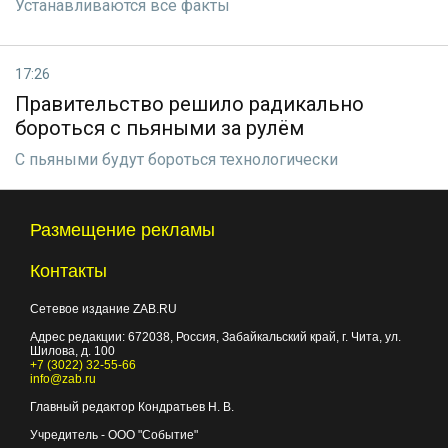
Устанавливаются все факты
17:26
Правительство решило радикально
бороться с пьяными за рулём
С пьяными будут бороться технологически
Размещение рекламы
Контакты
Сетевое издание ZAB.RU
Адрес редакции:
672038
, Россия, Забайкальский край, г.
Чита
,
ул.
Шилова, д. 100
+7 (3022) 32-55-66
info@zab.ru
Главный редактор Кондратьев Н. В.
Учредитель - ООО "Событие"