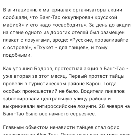
В агитационных материалах организаторы акции
сообщали, что Банг-Тао оккупирован «русской
мафией» и его надо «освободить». За день до акции
на стене одного из дорогих отелей был размещен
плакат с лозунгами, вроде: «Русские, проваливайте
с острова!», «Пхукет - для тайцев», и тому
подобными.
Как уточнил Бодров, протестная акция в Банг-Тао -
уже вторая за этот месяц. Первый протест тайцы
провели в туристическом районе Карон. Тогда
особых происшествий не было. Водители пикапов
заблокировали центральную улицу района и
выкрикивали антироссийские лозунги. 28 января на
Банг-Тао было все намного серьезнее.
Главным объектом ненависти тайцев стал офис
турагентства Alex Tour. Около часу дня по местному