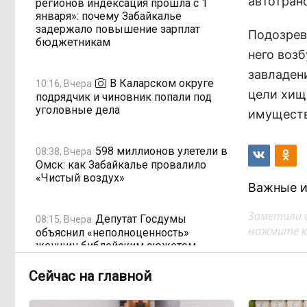
автотран
регионов индексация прошла с 1
января»: почему Забайкалье
задержало повышение зарплат
Подозрев
бюджетникам
него воз
завладен
В Каларском округе
10:16, Вчера
цели хищ
подрядчик и чиновник попали под
уголовные дела
имуществ
598 миллионов улетели в
08:38, Вчера
Омск: как Забайкалье провалило
«Чистый воздух»
Важные и
Заметили 
Депутат Госдумы
08:15, Вчера
нажмите кл
объяснил «неполноценность»
женщин библейским сюжетом
Сейчас на главной
Прокуратура начала
08:10, Вчера
проверку из-за раскопок ТГК-14