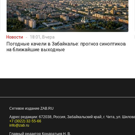
Новости
18:01, Вчера
Погодные качели в Забайкалье: прогноз синоптиков
на ближайшие выходные
Сетевое издание ZAB.RU
Адрес редакции:
672038
, Россия, Забайкальский край, г.
Чита
,
ул. Шилова
+7 (3022) 32-55-66
info@zab.ru
Главный редактор Кондратьев Н. В.