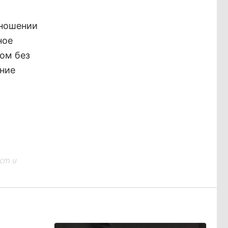
тношении
ное
ом без
ние
ст и