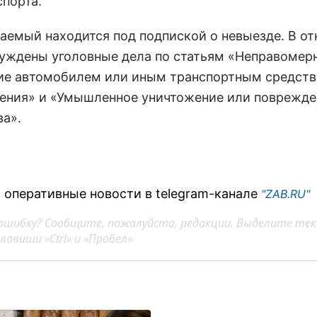
спорта.
аемый находится под подпиской о невыезде. В о
буждены уголовные дела по статьям «Неправомер
ие автомобилем или иным транспортным средств
ения» и «Умышленное уничтожение или поврежде
а».
 оперативные новости в telegram-канале
"ZAB.RU"
ошибку? Сообщите, пожалуйста, редакции. Выделите тек
авиши «Ctrl» и «Пробел»