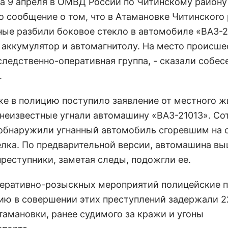
 на 9 апреля в ОМВД России по Читинскому району
о сообщение о том, что в Атамановке Читинского
ные разбили боковое стекло в автомобиле «ВАЗ-2
 аккумулятор и автомагнитолу. На место происше
следственно-оперативная группа, - сказали собес
.
же в полицию поступило заявление от местного жи
 неизвестные угнали автомашину «ВАЗ-21013». Со
обнаружили угнанный автомобиль сгоревшим на 
елка. По предварительной версии, автомашина вы
преступники, заметая следы, подожгли ее.
перативно-розыскных мероприятий полицейские 
ию в совершении этих преступлений задержали 2
тамановки, ранее судимого за кражи и угоны