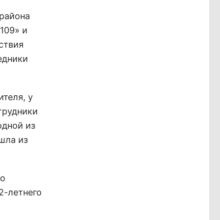
 района
109» и
ствия
едники
теля, у
трудники
одной из
шла из
по
2-летнего