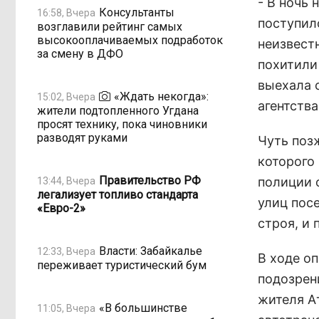
- В ночь
Консультанты
16:58, Вчера
поступил
возглавили рейтинг самых
высокооплачиваемых подработок
неизвест
за смену в ДФО
похитили
выехала 
«Ждать некогда»:
15:02, Вчера
агентства
жители подтопленного Угдана
просят технику, пока чиновники
разводят руками
Чуть поз
которого
Правительство РФ
полиции 
13:44, Вчера
легализует топливо стандарта
улиц пос
«Евро-2»
строя, и 
Власти: Забайкалье
12:33, Вчера
В ходе о
переживает туристический бум
подозрен
жителя А
«В большинстве
11:05, Вчера