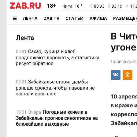
18+
Чита:
16 °
80.93
93.19
11.
ЛЕНТА
ZAB.TV
СТАТЬИ
АФИША
РАЗМЕЩЕ
В Чит
Лента
угоне
Сахар, курица и хлеб
09:31
продолжают дорожать, а статистика
Происшестви
рисует обратное
Забайкалье строит дамбы
08:01
раньше сроков, чтобы паводки не
застали врасплох
10 апрел
в краже 
Погодные качели в
18:01, Вчера
корреспо
Забайкалье: прогноз синоптиков на
Забайкал
ближайшие выходные