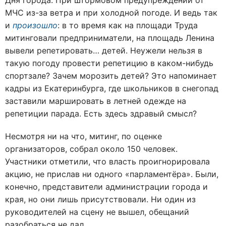
Дня города. При штормовом предупреждении от
МЧС из-за ветра и при холодной погоде. И ведь так
и
произошло
: в то время как на площади Труда
митинговали предприниматели, на площадь Ленина
вывели репетировать… детей. Неужели нельзя в
такую погоду провести репетицию в каком-нибудь
спортзале? Зачем морозить детей? Это напоминает
кадры из Екатеринбурга, где школьников в снегопад
заставили маршировать в летней одежде на
репетиции парада. Есть здесь здравый смысл?
Несмотря ни на что, митинг, по оценке
организаторов, собрал около 150 человек.
Участники отметили, что власть проигнорировала
акцию, не прислав ни одного «парламентёра». Были,
конечно, представители администрации города и
края, но они лишь присутствовали. Ни один из
руководителей на сцену не вышел, обещаний
разобраться не дал.