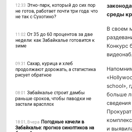
Этно-парк, который до сих пор
законода
12:33
не готов, работает почти три года: что
среды кр
не так с Сухотино?
В своем 
От 35 до 60 процентов за две
11:02
раздевани
недели: как Забайкалье готовится к
Конкурс 
зиме
видеонаб
Сахар, курица и хлеб
09:31
Напомним
продолжают дорожать, а статистика
рисует обратное
«Hollywoo
school»,
Забайкалье строит дамбы
08:01
больше л
раньше сроков, чтобы паводки не
сведения
застали врасплох
Прокурат
комплекс
Погодные качели в
18:01, Вчера
Забайкалье: прогноз синоптиков на
и выявил