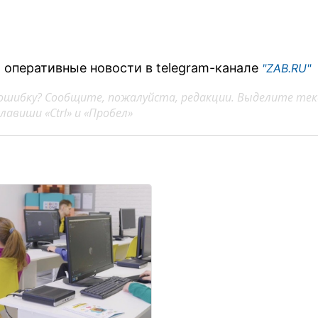
 оперативные новости в telegram-канале
"ZAB.RU"
ошибку? Сообщите, пожалуйста, редакции. Выделите тек
авиши «Ctrl» и «Пробел»