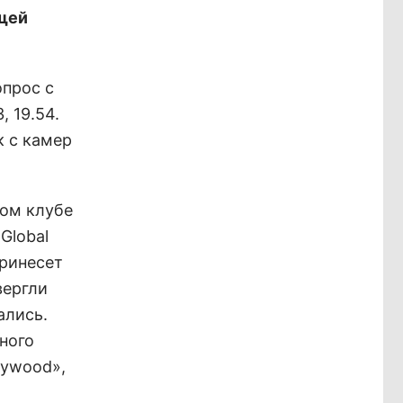
щей
опрос с
, 19.54.
к с камер
ном клубе
Global
принесет
вергли
ались.
ного
lywood»,