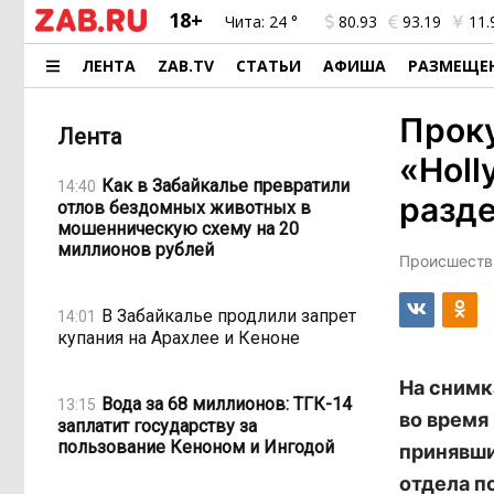
18+
Чита:
24 °
80.93
93.19
11.
ЛЕНТА
ZAB.TV
СТАТЬИ
АФИША
РАЗМЕЩЕ
Проку
Лента
«Holl
Как в Забайкалье превратили
14:40
разд
отлов бездомных животных в
мошенническую схему на 20
миллионов рублей
Происшестви
В Забайкалье продлили запрет
14:01
купания на Арахлее и Кеноне
На снимк
Вода за 68 миллионов: ТГК-14
13:15
во время
заплатит государству за
пользование Кеноном и Ингодой
принявши
отдела п