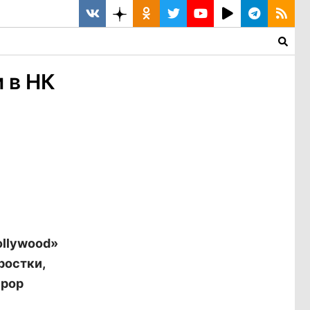
 в НК
ollywood»
ростки,
урор