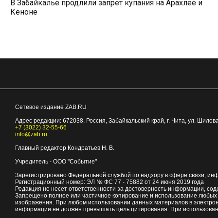
В Забайкалье продлили запрет купания на Арахлее и
Кеноне
Сетевое издание ZAB.RU
Адрес редакции:
672038
, Россия, Забайкальский край, г.
Чита
,
ул. Шилова
+7 (3022) 32-55-66
info@zab.ru
Главный редактор Кондратьев Н. В.
Учредитель - ООО "Событие"
Зарегистрировано Федеральной службой по надзору в сфере связи, ин
Регистрационный номер: ЭЛ № ФС 77 - 75882 от 24 июня 2019 года
Редакция не несет ответственности за достоверность информации, со
Запрещено полное или частичное копирование и использование любых м
изображения. При любом использовании данных материалов в электро
информации не должен превышать цель цитирования. При использован