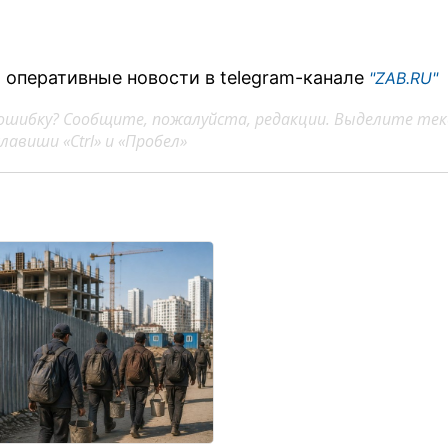
 оперативные новости в telegram-канале
"ZAB.RU"
ошибку? Сообщите, пожалуйста, редакции. Выделите тек
авиши «Ctrl» и «Пробел»