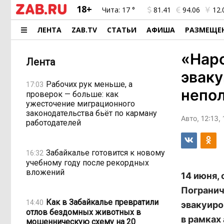
18+
Чита:
17 °
81.41
94.06
12.
ЛЕНТА
ZAB.TV
СТАТЬИ
АФИША
РАЗМЕЩЕ
«Наро
Лента
эваку
Рабочих рук меньше, а
17:03
непо
проверок — больше: как
ужесточение миграционного
законодательства бьёт по карману
Авто, 12:13,
работодателей
Забайкалье готовится к новому
16:32
учебному году после рекордных
вложений
14 июня,
Погранич
Как в Забайкалье превратили
14:40
эвакуиро
отлов бездомных животных в
в рамках
мошенническую схему на 20