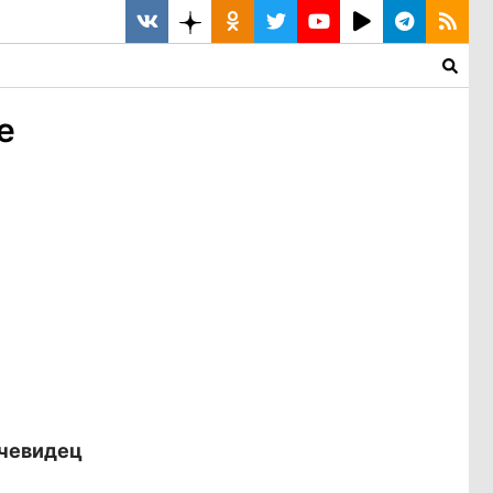
е
очевидец