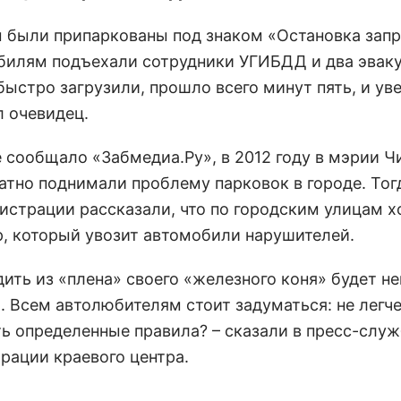
 были припаркованы под знаком «Остановка зап
билям подъехали сотрудники УГИБДД и два эваку
ыстро загрузили, прошло всего минут пять, и уве
л очевидец.
е сообщало «Забмедиа.Ру», в 2012 году в мэрии Ч
атно поднимали проблему парковок в городе. Тог
истрации рассказали, что по городским улицам х
р, который увозит автомобили нарушителей.
ить из «плена» своего «железного коня» будет не
. Всем автолюбителям стоит задуматься: не легче
ь определенные правила? – сказали в пресс-слу
рации краевого центра.