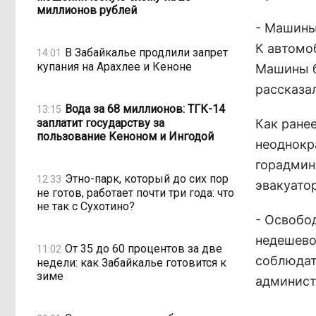
миллионов рублей
- Машины
К автомо
В Забайкалье продлили запрет
14:01
купания на Арахлее и Кеноне
Машины б
рассказа
Вода за 68 миллионов: ТГК-14
13:15
заплатит государству за
Как ране
пользование Кеноном и Ингодой
неоднокр
горадмин
Этно-парк, который до сих пор
12:33
эвакуато
не готов, работает почти три года: что
не так с Сухотино?
- Освобод
недешево
От 35 до 60 процентов за две
11:02
соблюдат
недели: как Забайкалье готовится к
зиме
админист