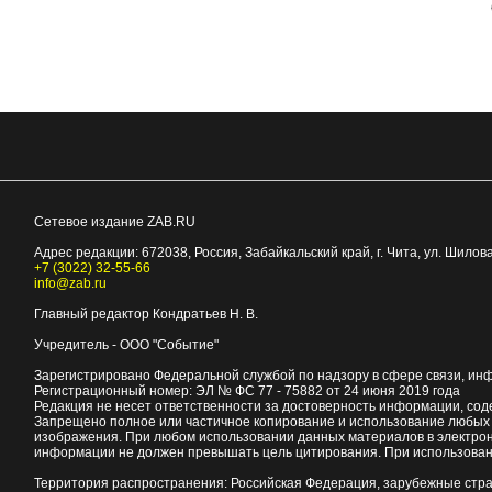
Сетевое издание ZAB.RU
Адрес редакции:
672038
, Россия, Забайкальский край, г.
Чита
,
ул. Шилова
+7 (3022) 32-55-66
info@zab.ru
Главный редактор Кондратьев Н. В.
Учредитель - ООО "Событие"
Зарегистрировано Федеральной службой по надзору в сфере связи, ин
Регистрационный номер: ЭЛ № ФС 77 - 75882 от 24 июня 2019 года
Редакция не несет ответственности за достоверность информации, со
Запрещено полное или частичное копирование и использование любых м
изображения. При любом использовании данных материалов в электро
информации не должен превышать цель цитирования. При использован
Территория распространения: Российская Федерация, зарубежные стр