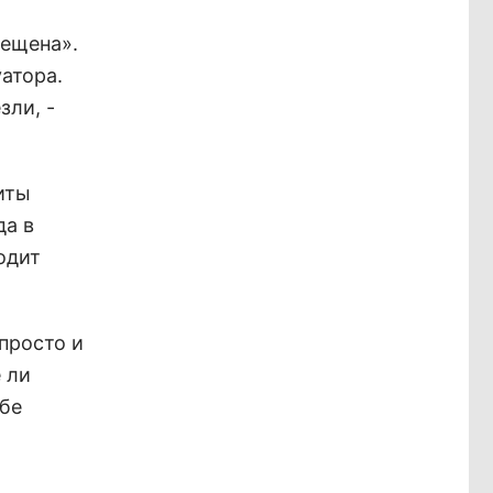
рещена».
атора.
зли, -
иты
да в
одит
просто и
 ли
жбе