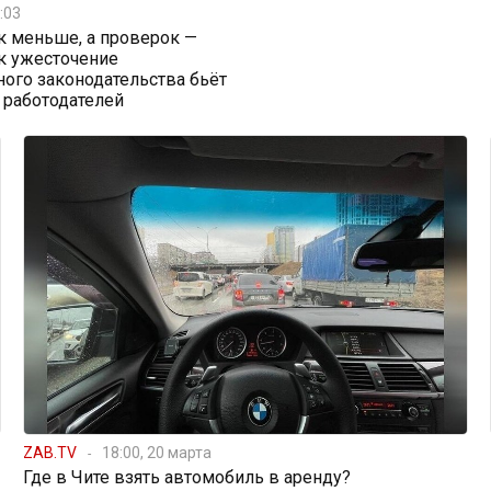
:03
к меньше, а проверок —
к ужесточение
ого законодательства бьёт
 работодателей
ZAB.TV
18:00, 20 марта
Где в Чите взять автомобиль в аренду?