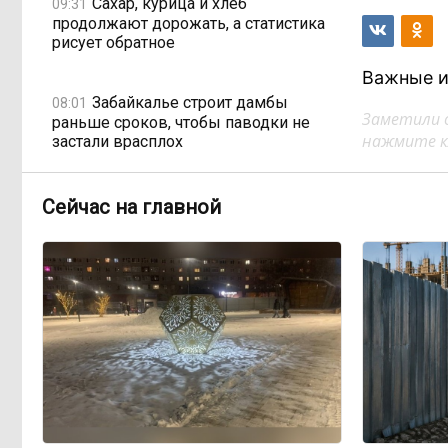
Сахар, курица и хлеб
09:31
продолжают дорожать, а статистика
рисует обратное
Важные и
Забайкалье строит дамбы
08:01
Заметили 
раньше сроков, чтобы паводки не
нажмите кл
застали врасплох
Погодные качели в
18:01, Вчера
Сейчас на главной
Забайкалье: прогноз синоптиков на
ближайшие выходные
Консультанты
16:58, Вчера
возглавили рейтинг самых
высокооплачиваемых подработок
за смену в ДФО
«Ждать некогда»:
15:02, Вчера
жители подтопленного Угдана