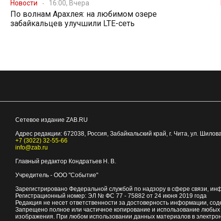
Новости
16:00, Вчера
По волнам Арахлея: на любимом озере
забайкальцев улучшили LTE-сеть
Сетевое издание ZAB.RU
Адрес редакции:
672038
, Россия, Забайкальский край, г.
Чита
,
ул. Шилова
+7 (3022) 32-55-66
info@zab.ru
Главный редактор Кондратьев Н. В.
Учредитель - ООО "Событие"
Зарегистрировано Федеральной службой по надзору в сфере связи, ин
Регистрационный номер: ЭЛ № ФС 77 - 75882 от 24 июня 2019 года
Редакция не несет ответственности за достоверность информации, со
Запрещено полное или частичное копирование и использование любых м
изображения. При любом использовании данных материалов в электро