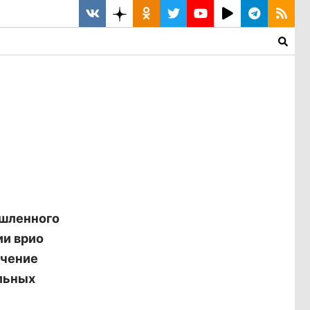
ышленного
ии врио
учение
альных