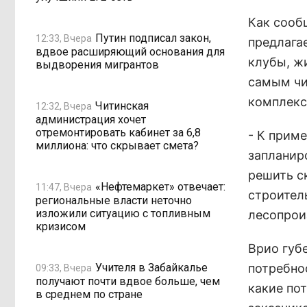
Как сооб
Путин подписал закон,
12:33, Вчера
предлага
вдвое расширяющий основания для
клубы, жи
выдворения мигрантов
самым чи
комплекс
Читинская
12:32, Вчера
администрация хочет
отремонтировать кабинет за 6,8
- К прим
миллиона: что скрывает смета?
запланир
решить с
«Нефтемаркет» отвечает:
11:47, Вчера
строител
региональные власти неточно
изложили ситуацию с топливным
лесопрои
кризисом
Врио губ
Учителя в Забайкалье
потребно
09:33, Вчера
получают почти вдвое больше, чем
какие по
в среднем по стране