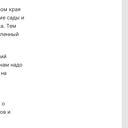
вом края
ие сады и
а. Тем
шленный
ний
 нам надо
 на
 о
ов и