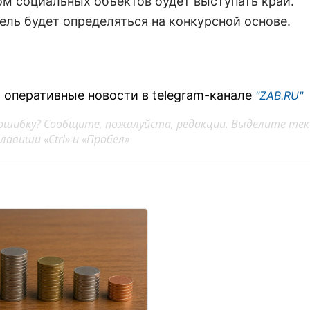
ом социальных объектов будет выступать край.
ель будет определяться на конкурсной основе.
 оперативные новости в telegram-канале
"ZAB.RU"
ошибку? Сообщите, пожалуйста, редакции. Выделите тек
авиши «Ctrl» и «Пробел»