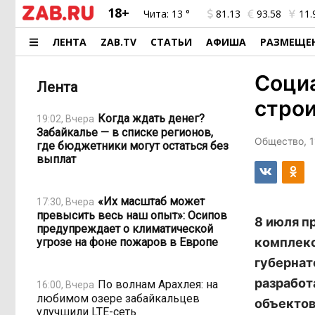
18+
Чита:
13 °
81.13
93.58
11.
ЛЕНТА
ZAB.TV
СТАТЬИ
АФИША
РАЗМЕЩЕ
Социа
Лента
строи
Когда ждать денег?
19:02, Вчера
Забайкалье — в списке регионов,
Общество, 1
где бюджетники могут остаться без
выплат
«Их масштаб может
17:30, Вчера
превысить весь наш опыт»: Осипов
8 июля п
предупреждает о климатической
комплекс
угрозе на фоне пожаров в Европе
губернат
разработ
По волнам Арахлея: на
16:00, Вчера
любимом озере забайкальцев
объектов
улучшили LTE-сеть