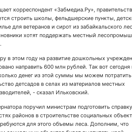
щает корреспондент «Забмедиа.Ру», правительст
ется строить школы, фельдшерские пункты, детск
лье для ветеранов и сирот из забайкальского лес
новники хотят поддержать местный лесопромы
.
еру в этом году на развитие дошкольных учрежде
овано направить 600 млн рублей. Так вот сегодня
колько денег из этой суммы мы можем потратить
ьство детсадов в селах из материалов местных
зводителей, - сказал Ильковский.
ернатора поручил министрам подготовить справку
стях районов в строительстве социальных объект
требуются для этого объемы леса. Дополним, что