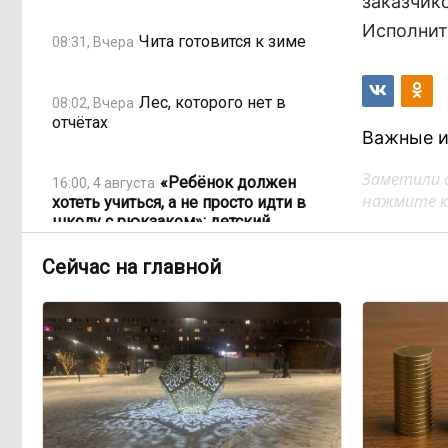
заказчик
Исполнит
Чита готовится к зиме
08:31, Вчера
Лес, которого нет в
08:02, Вчера
отчётах
Важные и
Заметили 
«Ребёнок должен
16:00, 4 августа
нажмите кл
хотеть учиться, а не просто идти в
школу с рюкзаком»: детский
психолог Наталья Малинина о
готовности к школе
Сейчас на главной
Как Китай покоряет
15:31, 4 августа
мир не электромобилями, а
стаканом чая
Почти половина
15:10, 4 августа
дальневосточников готовы