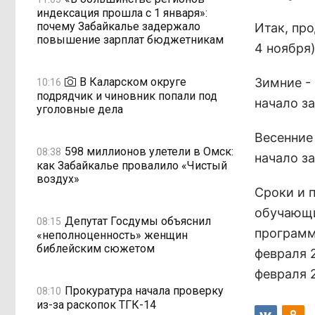
индексация прошла с 1 января»:
почему Забайкалье задержало
Итак, про
повышение зарплат бюджетникам
4 ноября)
В Каларском округе
Зимние - 
10:16
подрядчик и чиновник попали под
начало за
уголовные дела
Весенние 
598 миллионов улетели в Омск:
08:38
начало за
как Забайкалье провалило «Чистый
воздух»
Сроки и 
обучающи
Депутат Госдумы объяснил
08:15
программ
«неполноценность» женщин
библейским сюжетом
февраля 2
февраля 2
Прокуратура начала проверку
08:10
из-за раскопок ТГК-14