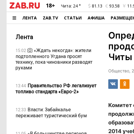
18+
Чита:
24 °
81.13
93.58
11.
ЛЕНТА
ZAB.TV
СТАТЬИ
АФИША
РАЗМЕЩЕ
Опре
Лента
продо
«Ждать некогда»: жители
15:02
Читы
подтопленного Угдана просят
технику, пока чиновники разводят
руками
Общество, 2
Правительство РФ легализует
13:44
топливо стандарта «Евро-2»
Комитет 
Власти: Забайкалье
12:33
продолжи
переживает туристический бум
образова
2014 уче
«В большинстве регионов
11:05