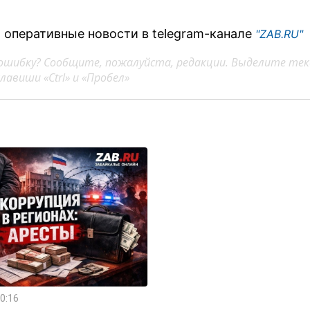
 оперативные новости в telegram-канале
"ZAB.RU"
ошибку? Сообщите, пожалуйста, редакции. Выделите тек
авиши «Ctrl» и «Пробел»
0:16