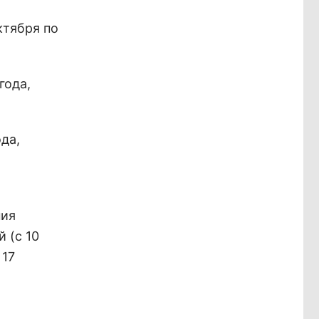
ктября по
года,
ода,
ния
 (с 10
 17