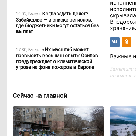
исполнен
исполнит
Когда ждать денег?
19:02, Вчера
скрывала
Забайкалье — в списке регионов,
Внедорож
где бюджетники могут остаться без
хранение
выплат
«Их масштаб может
17:30, Вчера
превысить весь наш опыт»: Осипов
Важные и
предупреждает о климатической
угрозе на фоне пожаров в Европе
Заметили 
нажмите кл
По волнам Арахлея: на
16:00, Вчера
любимом озере забайкальцев
Сейчас на главной
улучшили LTE-сеть
Путин подписал закон,
12:33, Вчера
вдвое расширяющий основания для
выдворения мигрантов