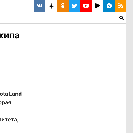
жипа
ota Land
орая
итета,