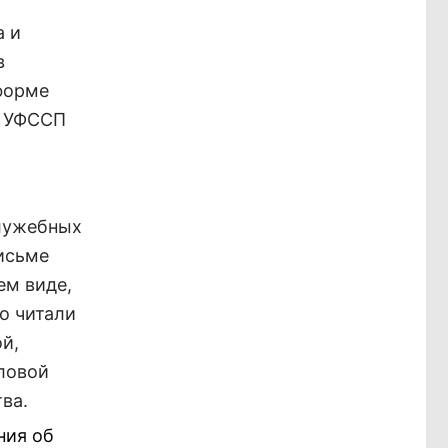
а и
в
форме
в УФССП
лужебных
письме
ем виде,
о читали
й,
еловой
ва.
ния об