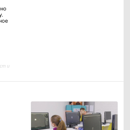
ено
у.
ное
ст и