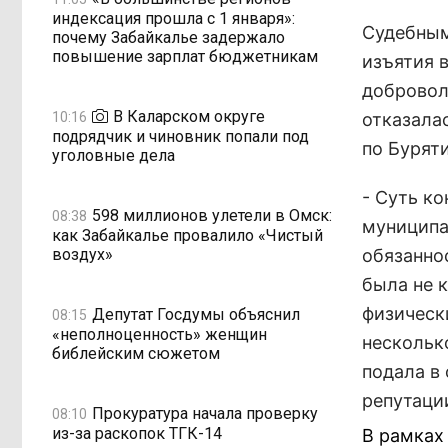
индексация прошла с 1 января»:
Судебным
почему Забайкалье задержало
повышение зарплат бюджетникам
изъятия 
добровол
В Каларском округе
10:16
отказала
подрядчик и чиновник попали под
по Буряти
уголовные дела
- Суть к
598 миллионов улетели в Омск:
08:38
муниципа
как Забайкалье провалило «Чистый
воздух»
обязанно
была не 
физическ
Депутат Госдумы объяснил
08:15
«неполноценность» женщин
нескольк
библейским сюжетом
подала в 
репутации
Прокуратура начала проверку
08:10
из-за раскопок ТГК-14
В рамках