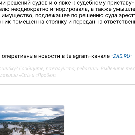
ии решений судов и о явке к судебному приставу-
елю неоднократно игнорировала, а также умышл
 имущество, подлежащее по решению суда арест
ник помещен на стоянку и передан на ответствен
.
 оперативные новости в telegram-канале
"ZAB.RU"
ошибку? Сообщите, пожалуйста, редакции. Выделите тек
авиши «Ctrl» и «Пробел»