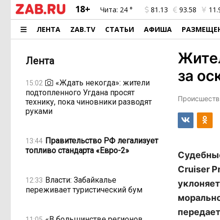
18+
Чита:
24 °
81.13
93.58
11.
ЛЕНТА
ZAB.TV
СТАТЬИ
АФИША
РАЗМЕЩЕ
Жите
Лента
за ос
«Ждать некогда»: жители
15:02
подтопленного Угдана просят
Происшестви
технику, пока чиновники разводят
руками
Правительство РФ легализует
13:44
топливо стандарта «Евро-2»
Судебные
Cruiser 
Власти: Забайкалье
12:33
уклоняет
переживает туристический бум
морально
передает
«В большинстве регионов
11:05