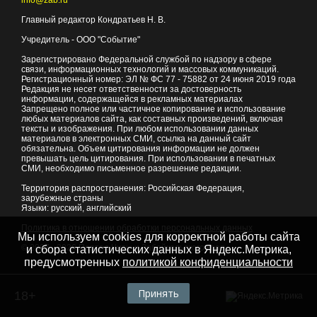
info@zab.ru
Главный редактор Кондратьев Н. В.
Учредитель - ООО "Событие"
Зарегистрировано Федеральной службой по надзору в сфере
связи, информационных технологий и массовых коммуникаций.
Регистрационный номер: ЭЛ № ФС 77 - 75882 от 24 июня 2019 года
Редакция не несет ответственности за достоверность
информации, содержащейся в рекламных материалах
Запрещено полное или частичное копирование и использование
любых материалов сайта, как составных произведений, включая
тексты и изображения. При любом использовании данных
материалов в электронных СМИ, ссылка на данный сайт
обязательна. Объем цитирования информации не должен
превышать цель цитирования. При использовании в печатных
СМИ, необходимо письменное разрешение редакции.
Территория распространения: Российская Федерация,
зарубежные страны
Языки: русский, английский
Политика в отношении обработки персональных данных
Мы используем cookies для корректной работы сайта
© 2007 - 2026
Портал Читы и Забайкальского края
и сбора статистических данных в Яндекс.Метрика,
предусмотренных
политикой конфиденциальности
Принять
18+