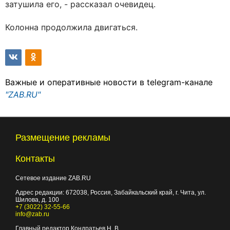
затушила его, - рассказал очевидец.
Колонна продолжила двигаться.
Важные и оперативные новости в telegram-канале
"ZAB.RU"
Размещение рекламы
Контакты
Сетевое издание ZAB.RU
Адрес редакции:
672038
, Россия, Забайкальский край, г.
Чита
,
ул.
Шилова, д. 100
+7 (3022) 32-55-66
info@zab.ru
Главный редактор Кондратьев Н. В.