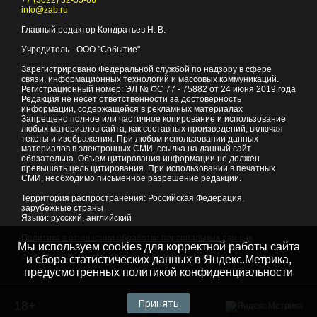
+7 (3022) 32-55-66
info@zab.ru
Главный редактор Кондратьев Н. В.
Учредитель - ООО "Событие"
Зарегистрировано Федеральной службой по надзору в сфере
связи, информационных технологий и массовых коммуникаций.
Регистрационный номер: ЭЛ № ФС 77 - 75882 от 24 июня 2019 года
Редакция не несет ответственности за достоверность
информации, содержащейся в рекламных материалах
Запрещено полное или частичное копирование и использование
любых материалов сайта, как составных произведений, включая
тексты и изображения. При любом использовании данных
материалов в электронных СМИ, ссылка на данный сайт
обязательна. Объем цитирования информации не должен
превышать цель цитирования. При использовании в печатных
СМИ, необходимо письменное разрешение редакции.
Территория распространения: Российская Федерация,
зарубежные страны
Языки: русский, английский
Политика в отношении обработки персональных данных
Мы используем cookies для корректной работы сайта
© 2007 - 2026
Портал Читы и Забайкальского края
и сбора статистических данных в Яндекс.Метрика,
предусмотренных
политикой конфиденциальности
Принять
18+