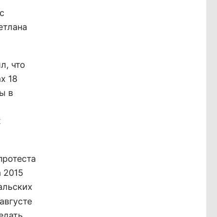
с
етлана
л, что
х 18
ы в
х
протеста
а 2015
альских
августе
едать