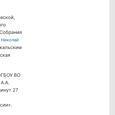
еской,
ого
 Собрания
е
Николай
йкальским
ская
 ФГБОУ ВО
А.А.
винут 27
сии».