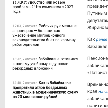
за ЖКУ: удобство или новые
президен
проблемы? Что изменится с 2027
года
Путиным 
депутата
Рабочих рук меньше,
17:03, 7 августа
Жиринов
а проверок — больше: как
ужесточение миграционного
Как
ранее
законодательства бьёт по карману
работодателей
Забайкал
Пенсион
Забайкалье готовится
16:32, 7 августа
к новому учебному году после
забайкал
рекордных вложений
«Патриот
Как в Забайкалье
14:40, 7 августа
Временно
превратили отлов бездомных
края
Ната
животных в мошенническую схему
на 20 миллионов рублей
забайкал
политиче