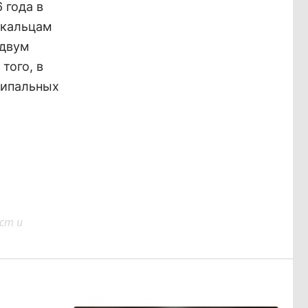
 года в
йкальцам
 двум
того, в
ципальных
ст и