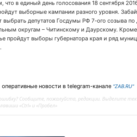
 что в единый день голосования 18 сентября 2016
ройдут выборные кампании разного уровня. Заба
т выбрать депутатов Госдумы РФ 7-ого созыва по
льным округам – Читинскому и Даурскому. Кроме 
ье пройдут выборы губернатора края и ряд муни
.
 оперативные новости в telegram-канале
"ZAB.RU"
ошибку? Сообщите, пожалуйста, редакции. Выделите тек
авиши «Ctrl» и «Пробел»