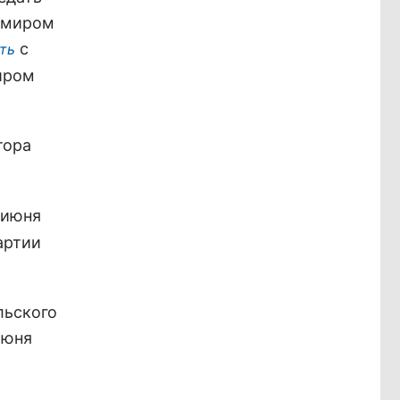
димиром
с
ть
иром
тора
0 июня
артии
льского
июня