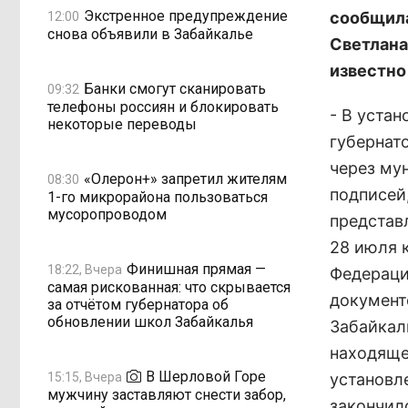
Экстренное предупреждение
сообщила
12:00
снова объявили в Забайкалье
Светлана
известно
Банки смогут сканировать
09:32
телефоны россиян и блокировать
- В уста
некоторые переводы
губернат
через му
«Олерон+» запретил жителям
08:30
подписей,
1-го микрорайона пользоваться
мусоропроводом
представ
28 июля 
Финишная прямая —
18:22, Вчера
Федераци
самая рискованная: что скрывается
документ
за отчётом губернатора об
обновлении школ Забайкалья
Забайкал
находяще
В Шерловой Горе
15:15, Вчера
установл
мужчину заставляют снести забор,
закончил