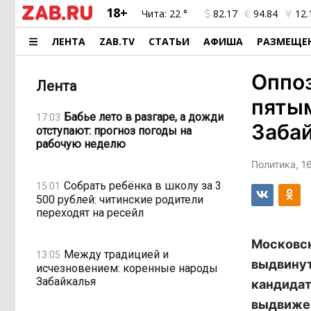
18+
Чита:
22 °
82.17
94.84
12.
ЛЕНТА
ZAB.TV
СТАТЬИ
АФИША
РАЗМЕЩЕ
Оппоз
Лента
пятым
Бабье лето в разгаре, а дожди
17:03
Заба
отступают: прогноз погоды на
рабочую неделю
Политика, 16
Собрать ребёнка в школу за 3
15:01
500 рублей: читинские родители
переходят на ресейл
Московск
Между традицией и
13:05
выдвинут
исчезновением: коренные народы
Забайкалья
кандидат
выдвижен