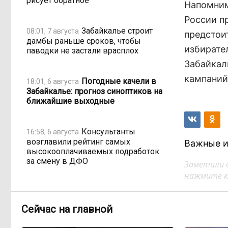
рисует обратное
Напомним,
России п
Забайкалье строит
08:01, 7 августа
предстои
дамбы раньше сроков, чтобы
избирате
паводки не застали врасплох
Забайкал
кампаний
Погодные качели в
18:01, 6 августа
Забайкалье: прогноз синоптиков на
ближайшие выходные
Консультанты
16:58, 6 августа
возглавили рейтинг самых
Важные и
высокооплачиваемых подработок
за смену в ДФО
Заметили 
нажмите кл
«Ждать некогда»:
15:02, 6 августа
жители подтопленного Угдана
Сейчас на главной
просят технику, пока чиновники
разводят руками