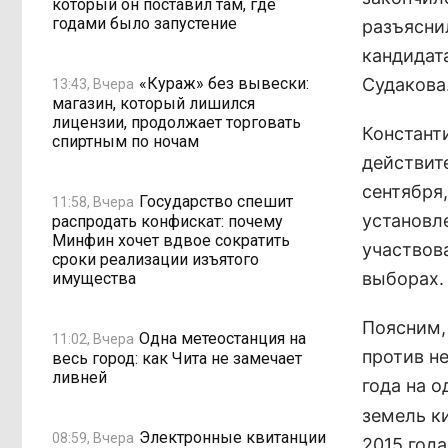
который он поставил там, где
годами было запустение
разъясни
кандидата
«Кураж» без вывески:
Судакова
13:43, Вчера
магазин, который лишился
лицензии, продолжает торговать
Констант
спиртным по ночам
действит
сентября,
Государство спешит
11:58, Вчера
установл
распродать конфискат: почему
Минфин хочет вдвое сократить
участвов
сроки реализации изъятого
выборах.
имущества
Поясним,
Одна метеостанция на
11:02, Вчера
против не
весь город: как Чита не замечает
ливней
года на 
земель к
Электронные квитанции
08:59, Вчера
2015 года