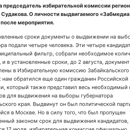
 председатель избирательной комиссии регион
 Судакова. О личности выдвигаемого «Забмедиа
 после мероприятия.
новленные сроки документы о выдвижении на выб
ора подали четыре человека. Эти четыре кандида
ниципальный фильтр, собрали необходимое коли
 и в установленные сроки, до 2 августа, докумен
лены в Избирательную комиссию Забайкальского 
к нам обратился еще один гражданин Российской
и, который также представил весь необходимый 
ов для выдвижения на выборы губернатора
ьского края. Выдвинут он был политической парт
йся в Москве. Но в силу того, что был пропущен
енный законом срок для выдвижения кандидатов,
ся 17 июля, избирательная комиссия официально