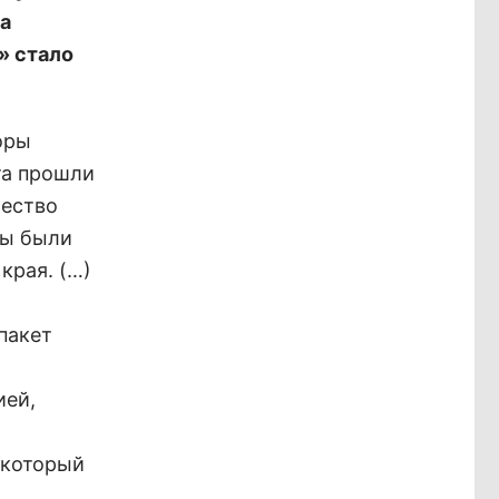
а
» стало
оры
та прошли
чество
ты были
края. (…)
пакет
ией,
 который