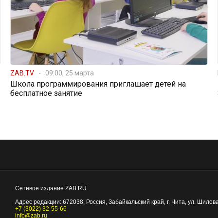
ZAB.TV
09:00, 25 марта
Школа программирования приглашает детей на
бесплатное занятие
Сетевое издание ZAB.RU
Адрес редакции:
672038
, Россия, Забайкальский край, г.
Чита
,
ул. Шилова
+7 (3022) 32-55-66
info@zab.ru