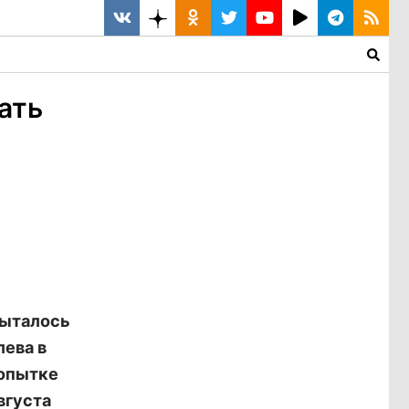
ать
пыталось
ева в
попытке
вгуста