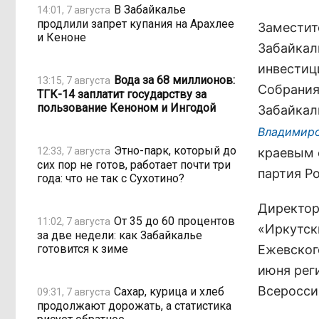
В Забайкалье
14:01, 7 августа
продлили запрет купания на Арахлее
Заместит
и Кеноне
Забайкал
инвестиц
Вода за 68 миллионов:
13:15, 7 августа
Собрания
ТГК-14 заплатит государству за
пользование Кеноном и Ингодой
Забайкал
Владимир
Этно-парк, который до
12:33, 7 августа
краевым 
сих пор не готов, работает почти три
партия Р
года: что не так с Сухотино?
Директор
От 35 до 60 процентов
11:02, 7 августа
«Иркутск
за две недели: как Забайкалье
готовится к зиме
Ежевского
июня рег
Всеросси
Сахар, курица и хлеб
09:31, 7 августа
продолжают дорожать, а статистика