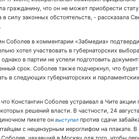
ла гражданину, что он не может приобрести стату
 в силу законных обстоятельств, - рассказала Св
.
ин Соболев в комментарии «Забмедиа» подтверди
ельно хотел участвовать в губернаторских выбора
 однако в партии не успели подготовить документ
енный срок. Соболев также подчеркнул, что будет
ать в следующих губернаторских и парламентски
 что Константин Соболев устраивал в Чите акции 
которых решений власти. В частности, 24 август
одиночном пикете он
против сдачи забайк
выступал
итайцам с нецензурным иероглифом на плакате. В 
 Соболев, уехавший в Москву для того, чтобы пер