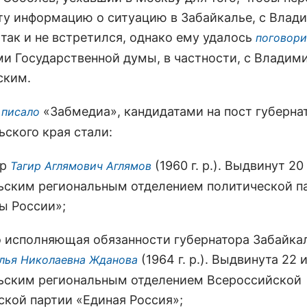
ту информацию о ситуацию в Забайкалье, с Вла
так и не встретился, однако ему удалось
поговори
ми Государственной думы, в частности, с Владим
ским.
«Забмедиа», кандидатами на пост губерна
 писало
ьского края стали:
ер
(1960 г. р.). Выдвинут 2
Тагир Аглямович Аглямов
ьским региональным отделением политической п
ы России»;
 исполняющая обязанности губернатора Забайка
(1964 г. р.). Выдвинута 22 
лья Николаевна Жданова
ьским региональным отделением Всероссийской
ской партии «Единая Россия»;