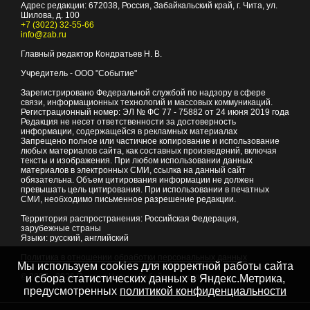
Адрес редакции:
672038
, Россия, Забайкальский край, г.
Чита
,
ул.
Шилова, д. 100
+7 (3022) 32-55-66
info@zab.ru
Главный редактор Кондратьев Н. В.
Учредитель - ООО "Событие"
Зарегистрировано Федеральной службой по надзору в сфере
связи, информационных технологий и массовых коммуникаций.
Регистрационный номер: ЭЛ № ФС 77 - 75882 от 24 июня 2019 года
Редакция не несет ответственности за достоверность
информации, содержащейся в рекламных материалах
Запрещено полное или частичное копирование и использование
любых материалов сайта, как составных произведений, включая
тексты и изображения. При любом использовании данных
материалов в электронных СМИ, ссылка на данный сайт
обязательна. Объем цитирования информации не должен
превышать цель цитирования. При использовании в печатных
СМИ, необходимо письменное разрешение редакции.
Территория распространения: Российская Федерация,
зарубежные страны
Языки: русский, английский
Политика в отношении обработки персональных данных
Мы используем cookies для корректной работы сайта
© 2007 - 2026
Портал Читы и Забайкальского края
и сбора статистических данных в Яндекс.Метрика,
предусмотренных
политикой конфиденциальности