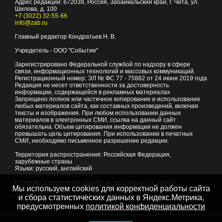
Адрес редакции:
672038
, Россия, Забайкальский край, г.
Чита
,
ул.
Шилова, д. 100
+7 (3022) 32-55-66
info@zab.ru
Главный редактор Кондратьев Н. В.
Учредитель - ООО "Событие"
Зарегистрировано Федеральной службой по надзору в сфере
связи, информационных технологий и массовых коммуникаций.
Регистрационный номер: ЭЛ № ФС 77 - 75882 от 24 июня 2019 года
Редакция не несет ответственности за достоверность
информации, содержащейся в рекламных материалах
Запрещено полное или частичное копирование и использование
любых материалов сайта, как составных произведений, включая
тексты и изображения. При любом использовании данных
материалов в электронных СМИ, ссылка на данный сайт
обязательна. Объем цитирования информации не должен
превышать цель цитирования. При использовании в печатных
СМИ, необходимо письменное разрешение редакции.
Территория распространения: Российская Федерация,
зарубежные страны
Языки: русский, английский
Политика в отношении обработки персональных данных
Мы используем cookies для корректной работы сайта
© 2007 - 2026
Портал Читы и Забайкальского края
и сбора статистических данных в Яндекс.Метрика,
предусмотренных
политикой конфиденциальности