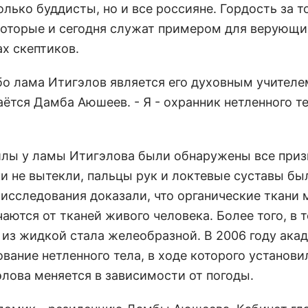
лько буддисты, но и все россияне. Гордость за то
которые и сегодня служат примером для верующи
х скептиков.
о лама Итигэлов является его духовным учителем
аётся Дамба Аюшеев. - Я - охранник нетленного т
гилы у ламы Итигэлова были обнаружены все приз
ки не вытекли, пальцы рук и локтевые суставы бы
исследования доказали, что органические ткани 
аются от тканей живого человека. Более того, в 
 из жидкой стала желеобразной. В 2006 году ака
ание нетленного тела, в ходе которого установил
лова меняется в зависимости от погоды.