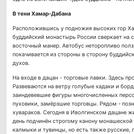
В тени Хамар-Дабана
Расположившись у подножия высоких гор Хам
буддийский монастырь России сверкает на 
восточный манер. Автобус неторопливо ползё
покачивается из стороны в сторону буддийск
духов.
На входе в дацан - торговые лавки. Здесь пр
Развеваются на ветру голубые хадаки и бор
заиндевевшие фигуры многочисленных персо
пуховики, замёрзшие торговцы. Рядом - позн
хувараков. Сегодня в Иволгинском дацане жи
день подчинён строгому канону монашеской 
калмыки и тувинцы, но есть также русские,