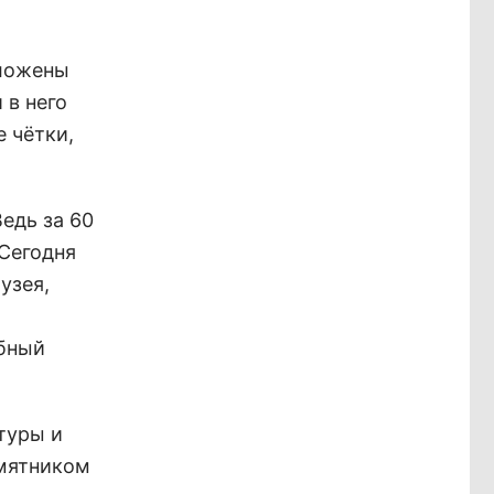
вложены
 в него
е чётки,
едь за 60
 Сегодня
узея,
ебный
туры и
амятником