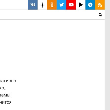
тативно
хо,
 ламы
нится