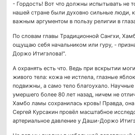
- Гордость! Вот что должны испытывать не то
нашей стране были духовно сильные люди, 
важным аргументом в пользу религии в глаза
По словам главы Традиционной Сангхи, Хамб
ощущаю себя начальником или гуру, - призн
Доржо Итигэлова!".
А охранять есть что. Ведь при вскрытии мо
живого тела: кожа не истлела, глазные ябло
подвижны, а само тело благоухало. Научные 
умершего более 80 лет назад, ничем не отлич
Хамбо ламы сохранилась кровь! Правда, она
Сергей Курсакин провёл масштабное исследов
артериальное давление у Даши-Доржо Итигэ