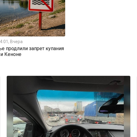
4:01, Вчера
ье продлили запрет купания
 и Кеноне