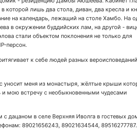
домик - резиденцию Дамбы Аюшеева. Кабинет гл
 в которой лишь два стола, диван, два кресла и 
ие на календарь, лежащий на столе Хамбо. На о
ева в окружении буддийских лам, на другой - виц
лова стали объектом поклонения не только для
IP-персон.
притягивает к себе людей разных вероисповеданий
с уносит меня из монастыря, жёлтые крыши кото
ь и мою встречу с необыкновенными чудесами
с дацаном в селе Верхняя Иволга в гостевых до
ефонам: 89021656243, 89021634544, 89516277787.