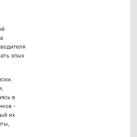
ый
на
 водителя
вать злых
иски.
и,
ясь в
иков -
дый их
яты,