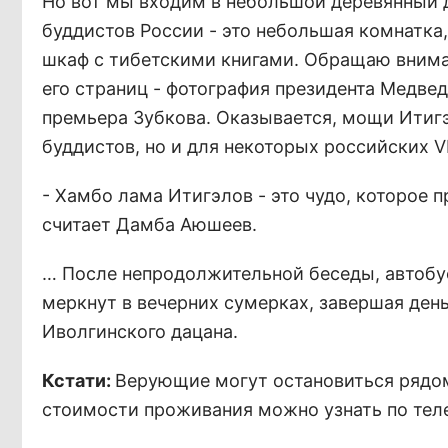
Но вот мы входим в небольшой деревянный 
буддистов России - это небольшая комнатка,
шкаф с тибетскими книгами. Обращаю вниман
его страниц - фотография президента Медвед
премьера Зубкова. Оказывается, мощи Итигэ
буддистов, но и для некоторых российских V
- Хамбо лама Итигэлов - это чудо, которое 
считает Дамба Аюшеев.
… После непродолжительной беседы, автобу
меркнут в вечерних сумерках, завершая ден
Иволгинского дацана.
Кстати:
Верующие могут остановиться рядом 
стоимости проживания можно узнать по тел