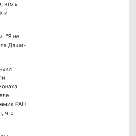
, что в
х и
. "Я не
ела Даши-
наки
ли
монаха,
теле
демик РАН
, что