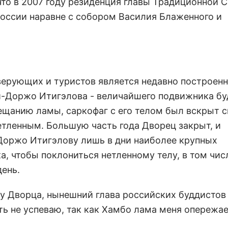
что в 2007 году резиденция главы Традиционной 
России наравне с собором Василия Блаженного и
верующих и туристов является недавно построен
-Доржо Итигэлова - величайшего подвижника бу
ещанию ламы, саркофаг с его телом был вскрыт с
нетленным. Большую часть года Дворец закрыт, и
оржо Итигэлову лишь в дни наиболее крупных
а, чтобы поклониться нетленному телу, в том чис
день.
ну Дворца, нынешний глава российских буддистов
 не успеваю, так как Хамбо лама меня опережае