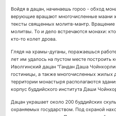
Войдя в дацан, начинаешь гороо - обход мон
верующие вращают многочисленные маани х
тексты священных молитв-мантр. Вращение 
молитвы. То и дело встречаются монахи: кто
кто-то колет дрова.
Глядя на храмы-дуганы, поражаешься работе
лет им удалось на пустом месте построить 
Иволгинский дацан "Гандан Даша Чойнхорлин"
гостиницы, а также многочисленных жилых д
территории монастыря располагаются здани
корпус буддийского института Даши Чойнхор
Дацан украшает около 200 буддийских скуль
охраняемых государством. Под охраной нах