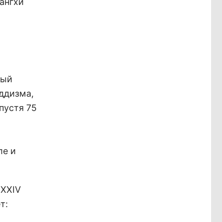
Сангхи
ный
ддизма,
пустя 75
ле и
 XXIV
т: