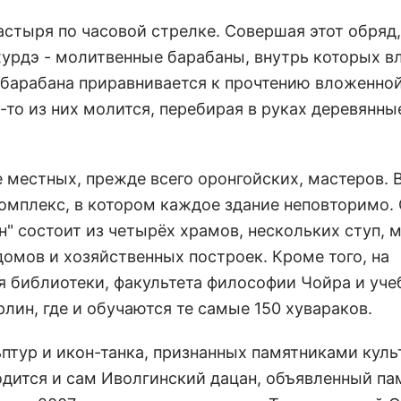
астыря по часовой стрелке. Совершая этот обряд,
урдэ - молитвенные барабаны, внутрь которых 
барабана приравнивается к прочтению вложенной
-то из них молится, перебирая в руках деревянны
 местных, прежде всего оронгойских, мастеров. В
комплекс, в котором каждое здание неповторимо.
 состоит из четырёх храмов, нескольких ступ, м
омов и хозяйственных построек. Кроме того, на
я библиотеки, факультета философии Чойра и уч
лин, где и обучаются те самые 150 хувараков.
птур и икон-танка, признанных памятниками куль
одится и сам Иволгинский дацан, объявленный п