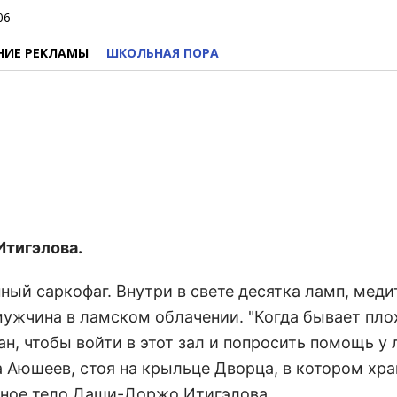
06
НИЕ РЕКЛАМЫ
ШКОЛЬНАЯ ПОРА
Итигэлова.
нный саркофаг. Внутри в свете десятка ламп, меди
 мужчина в ламском облачении. "Когда бывает пло
н, чтобы войти в этот зал и попросить помощь у
а Аюшеев, стоя на крыльце Дворца, в котором хра
енное тело Даши-Доржо Итигэлова.