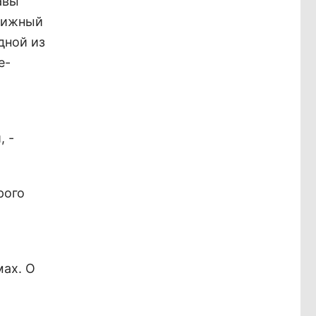
авы
книжный
дной из
е-
, -
рого
мах. О