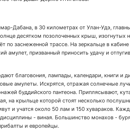
ар-Дабана, в 30 километрах от Улан-Удэ, главн
солнце десятком позолоченных крыш, изогнутых 
т по заснеженной трассе. На зеркальце в кабине
ий амулет, призванный приносить удачу и отпуги
одают благовония, лампады, календари, книги и д
довые амулеты. Искрятся, отражая солнечные луч
нажей буддийского пантеона. Приплясывают, кута
ая, на крыльце которой стоят несколько послушн
вут и учатся около 50 лам и 150 хувараков. Каж
дисциплины - виная. Большинство монахов - бур
 прибалты и европейцы.