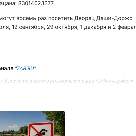
ацана: 83014023377.
смогут восемь раз посетить Дворец Даши-Доржо
юля, 12 сентября, 29 октября, 1 декабря и 2 февра
анале
"ZAB.RU"
. Выделите текст и нажмите клавиши «Ctrl» и «Пробел»