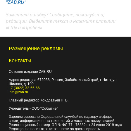
"ZAB.RU"
Заметили ошибку? Сообщите, пожалуйста,
редакции. Выделите текст и нажмите клавиши
«Ctrl» и «Пробел»
Размещение рекламы
Контакты
Сетевое издание ZAB.RU
Адрес редакции:
672038
, Россия, Забайкальский край, г.
Чита
,
ул.
Шилова, д. 100
+7 (3022) 32-55-66
info@zab.ru
Главный редактор Кондратьев Н. В.
Учредитель - ООО "Событие"
Зарегистрировано Федеральной службой по надзору в сфере
связи, информационных технологий и массовых коммуникаций.
Регистрационный номер: ЭЛ № ФС 77 - 75882 от 24 июня 2019 года
Редакция не несет ответственности за достоверность