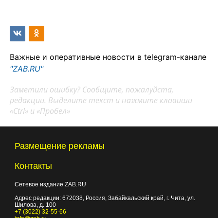
Важные и оперативные новости в telegram-канале
"ZAB.RU"
Заметили ошибку? Сообщите, пожалуйста,
редакции. Выделите текст и нажмите клавиши
«Ctrl» и «Пробел»
Размещение рекламы
Контакты
Сетевое издание ZAB.RU
Адрес редакции:
672038
, Россия, Забайкальский край, г.
Чита
,
ул.
Шилова, д. 100
+7 (3022) 32-55-66