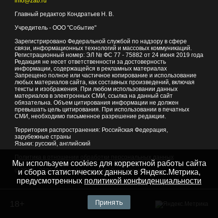
info@zab.ru
Главный редактор Кондратьев Н. В.
Учредитель - ООО "Событие"
Зарегистрировано Федеральной службой по надзору в сфере
связи, информационных технологий и массовых коммуникаций.
Регистрационный номер: ЭЛ № ФС 77 - 75882 от 24 июня 2019 года
Редакция не несет ответственности за достоверность
информации, содержащейся в рекламных материалах
Запрещено полное или частичное копирование и использование
любых материалов сайта, как составных произведений, включая
тексты и изображения. При любом использовании данных
материалов в электронных СМИ, ссылка на данный сайт
обязательна. Объем цитирования информации не должен
превышать цель цитирования. При использовании в печатных
СМИ, необходимо письменное разрешение редакции.
Территория распространения: Российская Федерация,
зарубежные страны
Языки: русский, английский
Политика в отношении обработки персональных данных
Мы используем cookies для корректной работы сайта
© 2007 - 2026
Портал Читы и Забайкальского края
и сбора статистических данных в Яндекс.Метрика,
предусмотренных
политикой конфиденциальности
Принять
18+