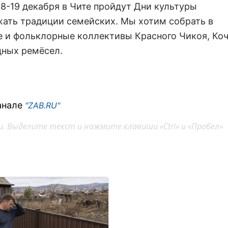
18-19 декабря в Чите пройдут Дни культуры
жать традиции семейских. Мы хотим собрать в
 и фольклорные коллективы Красного Чикоя, Коч
дных ремёсел.
анале
"ZAB.RU"
. Выделите текст и нажмите клавиши «Ctrl» и «Пробел»