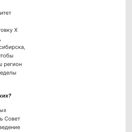
митет
товку Х
,
сибирска,
чтобы
ш регион
ределы
ких?
ных
ть Совет
ведение