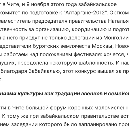
 Чите, и 9 ноября этого года забайкальское
омитет по подготовке к "Алтаргане-2012". Оргко
 заместитель председателя правительства Наталья
ственность за организацию, координацию и подго
а него приедут не только делегации из Монголии
представители бурятских землячеств Москвы, Ново
мы работаем над положением фестиваля: хочется, 
дущих, преодолела некоторую шаблонность. И на
м благодаря Забайкалью, этот конкурс вышел за п
.
ениями культуры как традиции эвенков и семейс
ести в Чите большой форум коренных малочислен
. К тому же при забайкальском правительстве ес
днем заседании которого было запланировано про