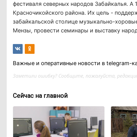
фестиваля северных народов Забайкалья. А 
Красночикойского района. Их цель - поддер
забайкальской столице музыкально-хоровые
Мензы, провести семинары и выставку наро
Важные и оперативные новости в telegram-к
Заметили ошибку? Сообщите, пожалуйста, редакции
Сейчас на главной