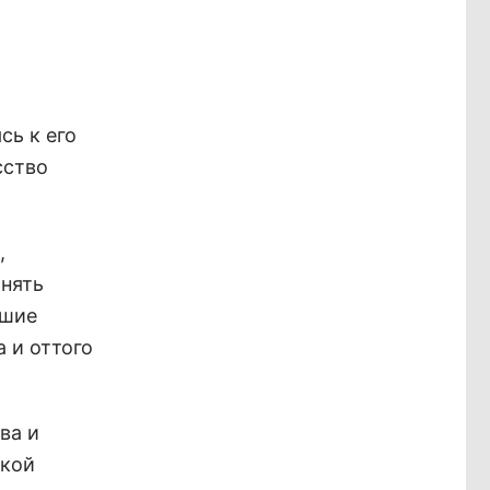
сь к его
сство
,
инять
кшие
 и оттого
ва и
ской