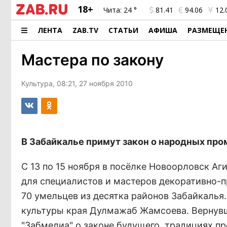
18+
Чита:
24 °
81.41
94.06
12.
ЛЕНТА
ZAB.TV
СТАТЬИ
АФИША
РАЗМЕЩЕ
Мастера по закону
Культура, 08:21, 27 ноября 2010
В Забайкалье примут закон о народных про
С 13 по 15 ноября в посёлке Новоорловск А
для специалистов и мастеров декоративно-п
70 умельцев из десятка районов Забайкалья
культуры края Дулмажаб Жамсоева. Вернувши
"Забмедиа" о законе будущего, традициях п