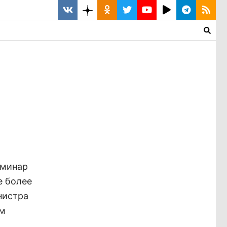
еминар
е более
нистра
ям