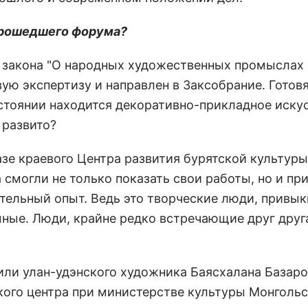
прошедшего форума?
 закона "О народных художественных промыслах
ую экспертизу и направлен в Заксобрание. Готовя
стоянии находится декоративно-прикладное иску
 развито?
зе краевого Центра развития бурятской культуры
 смогли не только показать свои работы, но и пр
ительный опыт. Ведь это творческие люди, привы
мные. Люди, крайне редко встречающие друг друга
ли улан-удэнского художника Баясхалана Базаро
кого центра при министерстве культуры Монголь