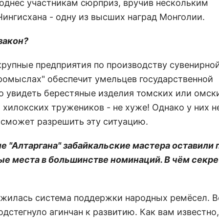
поднес участникам сюрприз, вручив нескольким
ингисхана - одну из высших наград Монголии.
закон?
 крупные предприятия по производству сувенирно
промыслах" обеспечит умельцев государственной
о увидеть берестяные изделия томских или омск
 хилокских тружеников - не хуже! Однако у них н
 сможет разрешить эту ситуацию.
е "Алтаргана" забайкальские мастера оставили 
вые места в большинстве номинаций. В чём секре
ложилась система поддержки народных ремёсел. В
одстегнуло агинчан к развитию. Как вам известно,