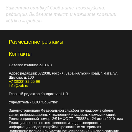
Заметили ошибку? Сообщите, пожалуйста,
редакции. Выделите текст и нажмите клавиши
«Ctrl» и «Пробел»
Размещение рекламы
Контакты
Сетевое издание ZAB.RU
Адрес редакции:
672038
, Россия, Забайкальский край, г.
Чита
,
ул.
Шилова, д. 100
+7 (3022) 32-55-66
info@zab.ru
Главный редактор Кондратьев Н. В.
Учредитель - ООО "Событие"
Зарегистрировано Федеральной службой по надзору в сфере
связи, информационных технологий и массовых коммуникаций.
Регистрационный номер: ЭЛ № ФС 77 - 75882 от 24 июня 2019 года
Редакция не несет ответственности за достоверность
информации, содержащейся в рекламных материалах
Запрещено полное или частичное копирование и использование