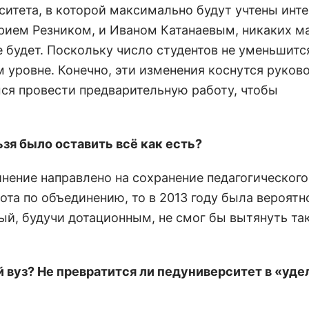
итета, в которой максимально будут учтены инт
Юрием Резником, и Иваном Катанаевым, никаких м
 будет. Поскольку число студентов не уменьшитс
м уровне. Конечно, эти изменения коснутся руков
мся провести предварительную работу, чтобы
зя было оставить всё как есть?
инение направлено на сохранение педагогического
бота по объединению, то в 2013 году была вероятн
ый, будучи дотационным, не смог бы вытянуть та
й вуз? Не превратится ли педуниверситет в «уде