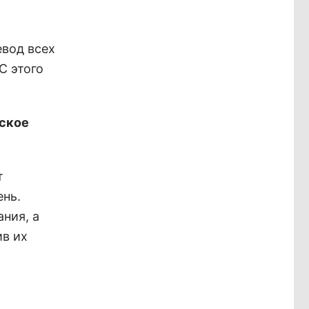
евод всех
С этого
еское
т
ень.
ния, а
ив их