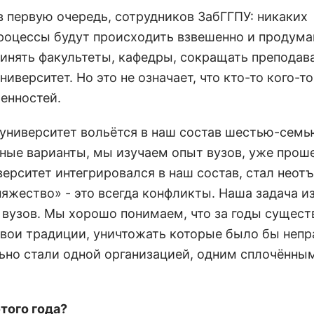
в первую очередь, сотрудников ЗабГГПУ: никаких
роцессы будут происходить взвешенно и продума
инять факультеты, кафедры, сокращать преподав
университет. Но это не означает, что кто-то кого-т
енностей.
дуниверситет вольётся в наш состав шестью-сем
зные варианты, мы изучаем опыт вузов, уже про
верситет интегрировался в наш состав, стал нео
няжество» - это всегда конфликты. Наша задача и
вузов. Мы хорошо понимаем, что за годы сущест
свои традиции, уничтожать которые было бы непр
ьно стали одной организацией, одним сплочённы
того года?