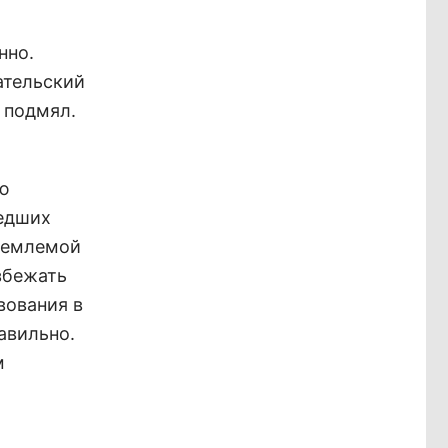
нно.
ательский
о подмял.
ью
шедших
тъемлемой
збежать
вования в
авильно.
м