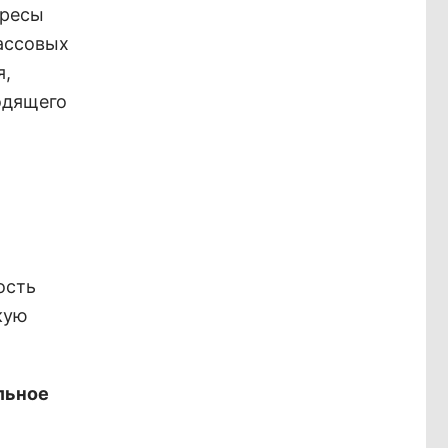
ересы
ассовых
я,
одящего
ость
кую
льное