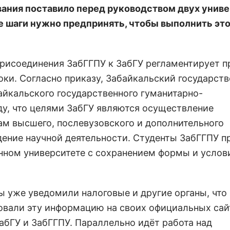
вания поставило перед руководством двух унив
ие шаги нужно предпринять, чтобы выполнить эт
 присоединения ЗабГГПУ к ЗабГУ регламентирует 
оки. Согласно приказу, Забайкальский государст
йкальского государственного гуманитарно-
иду, что целями ЗабГУ являются осуществление
ам высшего, послевузовского и дополнительного
дение научной деятельности. Студенты ЗабГГПУ 
нном университете с сохранением формы и услов
ы уже уведомили налоговые и другие органы, что
овали эту информацию на своих официальных сай
абГУ и ЗабГГПУ. Параллельно идёт работа над