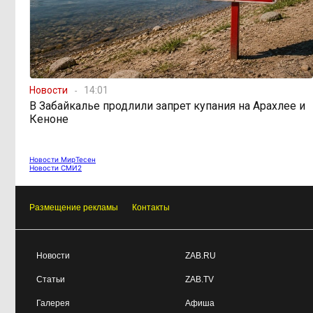
Новости
14:01
В Забайкалье продлили запрет купания на Арахлее и
Кеноне
Новости МирТесен
Новости СМИ2
Размещение рекламы
Контакты
Новости
ZAB.RU
Статьи
ZAB.TV
Галерея
Афиша