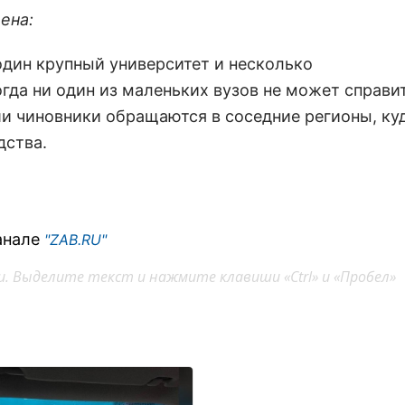
ена:
один крупный университет и несколько
гда ни один из маленьких вузов не может справи
и чиновники обращаются в соседние регионы, куд
дства.
анале
"ZAB.RU"
. Выделите текст и нажмите клавиши «Ctrl» и «Пробел»