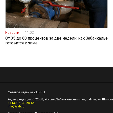
Новости
11:02
От 35 до 60 процентов за две недели: как Забайкалье
готовится к зиме
Сетевое издание ZAB.RU
Адрес редакции:
672038
, Россия, Забайкальский край, г.
Чита
,
ул. Шилова
+7 (3022) 32-55-66
info@zab.ru