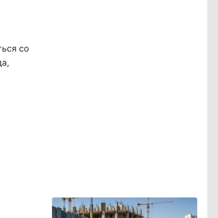
ться со
а,