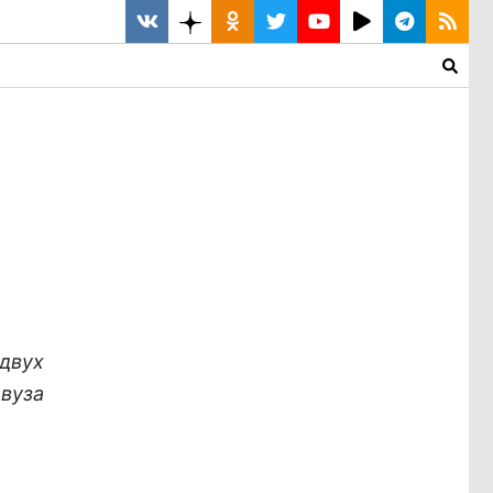
 двух
 вуза