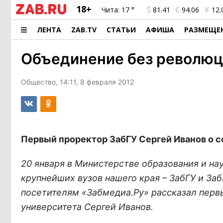
18+
Чита:
17 °
81.41
94.06
12.
ЛЕНТА
ZAB.TV
СТАТЬИ
АФИША
РАЗМЕЩЕ
Объединение без револю
Общество, 14:11, 8 февраля 2012
Первый проректор ЗабГУ Сергей Иванов о с
20 января в Министерстве образования и на
крупнейших вузов нашего края – ЗабГУ и За
посетителям «Забмедиа.Ру» рассказал перв
университета Сергей Иванов.