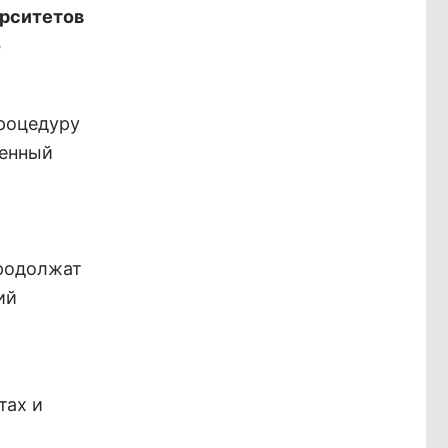
ерситетов
о
процедуру
венный
продолжат
ий
тах и