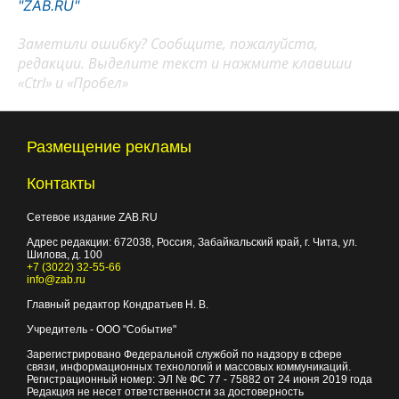
"ZAB.RU"
Заметили ошибку? Сообщите, пожалуйста,
редакции. Выделите текст и нажмите клавиши
«Ctrl» и «Пробел»
Размещение рекламы
Контакты
Сетевое издание ZAB.RU
Адрес редакции:
672038
, Россия, Забайкальский край, г.
Чита
,
ул.
Шилова, д. 100
+7 (3022) 32-55-66
info@zab.ru
Главный редактор Кондратьев Н. В.
Учредитель - ООО "Событие"
Зарегистрировано Федеральной службой по надзору в сфере
связи, информационных технологий и массовых коммуникаций.
Регистрационный номер: ЭЛ № ФС 77 - 75882 от 24 июня 2019 года
Редакция не несет ответственности за достоверность