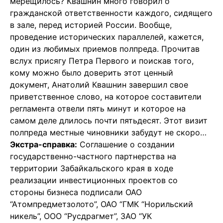
мерещилось? Квашнин много говорил о
гражданской ответственности каждого, сидящего
в зале, перед историей России. Вообще,
проведение исторических параллелей, кажется,
один из любимых приемов полпреда. Прочитав
вслух присягу Петра Первого и поискав того,
кому можно было доверить этот ценный
документ, Анатолий Квашнин завершил свое
приветственное слово, на которое составители
регламента отвели пять минут и которое на
самом деле длилось почти пятьдесят. Этот визит
полпреда местные чиновники забудут не скоро…
Экстра-справка:
Соглашение о создании
государственно-частного партнерства на
территории Забайкальского края в ходе
реализации инвестиционных проектов со
стороны бизнеса подписали ОАО
“Атомпредметзолото”, ОАО “ГМК “Норильский
никель”, ООО “Русдрагмет”, ЗАО “УК