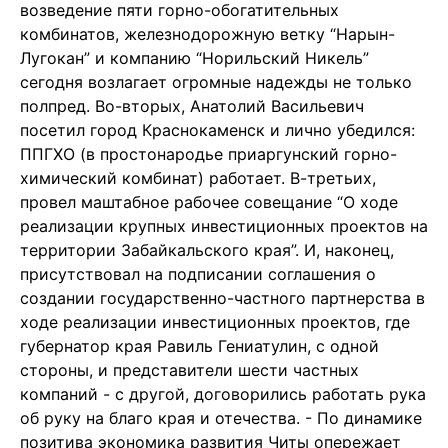
возведение пяти горно-обогатительных
комбинатов, железнодорожную ветку “Нарын-
Лугокан” и компанию “Норильский Никель”
сегодня возлагает огромные надежды не только
полпред. Во-вторых, Анатолий Васильевич
посетил город Краснокаменск и лично убедился:
ППГХО (в простонародье приаргунский горно-
химический комбинат) работает. В-третьих,
провел маштабное рабочее совещание “О ходе
реализации крупных инвестиционных проектов на
территории Забайкальского края”. И, наконец,
присутствовал на подписании соглашения о
создании государственно-частного партнерства в
ходе реализации инвестиционных проектов, где
губернатор края Равиль Гениатулин, с одной
стороны, и представители шести частных
компаний - с другой, договорились работать рука
об руку на благо края и отечества. - По динамике
позитива экономика развития Читы опережает