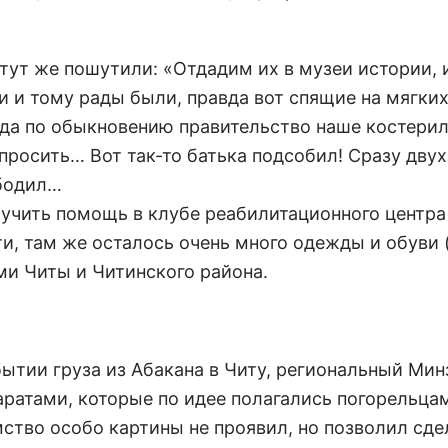
ут же пошутили: «Отдадим их в музеи истории, 
 и тому рады были, правда вот спящие на мягки
 да по обыкновению правительство наше костерили
просить… Вот так-то батька подсобил! Сразу двух
ободил…
лучить помощь в клубе реабилитационного центра
ти, там же осталось очень много одежды и обуви 
ми Читы и Читинского района.
ытии груза из Абакана в Читу, региональный Мин
ратами, которые по идее полагались погорельцам
мство особо картины не проявил, но позволил сде