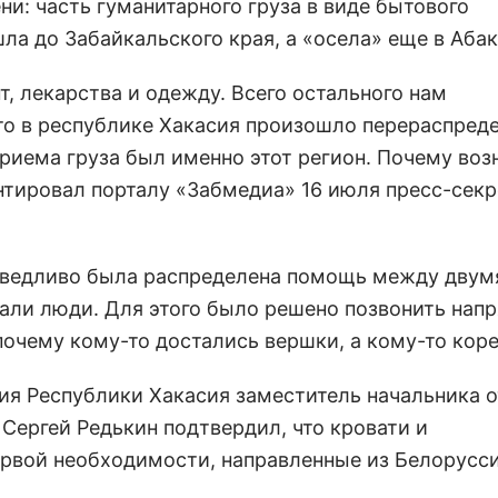
и: часть гуманитарного груза в виде бытового
а до Забайкальского края, а «осела» еще в Абак
т, лекарства и одежду. Всего остального нам
то в республике Хакасия произошло перераспред
приема груза был именно этот регион. Почему воз
ентировал порталу «Забмедиа» 16 июля пресс-секр
аведливо была распределена помощь между двум
дали люди. Для этого было решено позвонить нап
почему кому-то достались вершки, а кому-то кор
ия Республики Хакасия заместитель начальника 
Сергей Редькин подтвердил, что кровати и
ервой необходимости, направленные из Белорусс