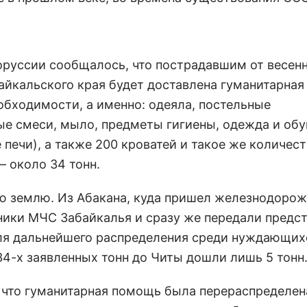
оруссии сообщалось, что пострадавшим от весен
айкальского края будет доставлена гуманитарна
обходимости, а именно: одеяла, постельные
е смеси, мыло, предметы гигиены, одежда и обу
печи), а также 200 кроватей и такое же количес
– около 34 тонн.
ую землю. Из Абакана, куда пришел железнодоро
дники МЧС Забайкалья и сразу же передали предс
ля дальнейшего распределения среди нуждающихс
34-х заявленных тонн до Читы дошли лишь 5 тонн
, что гуманитарная помощь была перераспределе