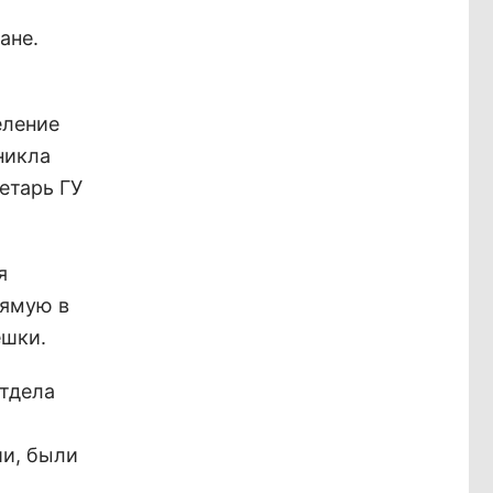
ане.
еление
никла
етарь ГУ
я
рямую в
ешки.
отдела
ии, были