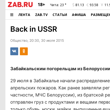
18+
Чита:
23 °
81.13
93.58
11.
ЛЕНТА
ZAB.TV
СТАТЬИ
АФИША
РАЗМЕЩЕ
Back in USSR
Общество, 20:30, 30 июля 2015
Забайкальским погорельцам из Белоруссии
29 июля в Забайкалье начали распределени
апрельских пожаров. Как ранее заявляли ре
частности, МЧС Белоруссии), из братской р
отправлен груз с продуктами и вещами пер
только обувь, носки, майки, выпущенные ещ