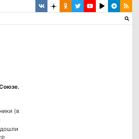
Союзе.
ники (в
л
 дошли
Р.