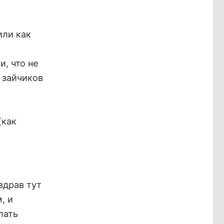
или как
х
, что не
 зайчиков
(как
здрав тут
, и
лать