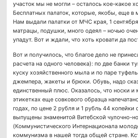
участок мы не могли – осталось кое-какое хо
Бесплатных палаток, которые, якобы, еще в 
Нам выдали палатки от МЧС края, 1 сентября
матрацы, подушки, много одеял – ночью очен
упадут. Вот и ждали, что хоть кровати да по
Вот и получилось, что благое дело не прине
расчета на одного человека): по две банки т
куску хозяйственного мыла и по паре туфель
джемпера, жакеты и брюки. Обувь, надо сказ
единственный плюс. Оказалось, что носки и
этикетках еще совкового образца напечатано
годах, по цене 2 рубля и 1 рубль 44 копейки 
выпущены знаменитой Витебской чулочно-н
(Коммунистического Интернационала молоде
коммунизма в нашей тогда общей стране. Кст