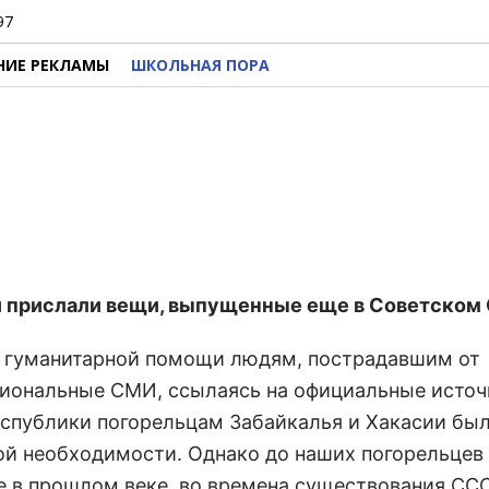
97
НИЕ РЕКЛАМЫ
ШКОЛЬНАЯ ПОРА
 прислали вещи, выпущенные еще в Советском 
е гуманитарной помощи людям, пострадавшим от
гиональные СМИ, ссылаясь на официальные источ
еспублики погорельцам Забайкалья и Хакасии бы
вой необходимости. Однако до наших погорельцев
е в прошлом веке, во времена существования ССС