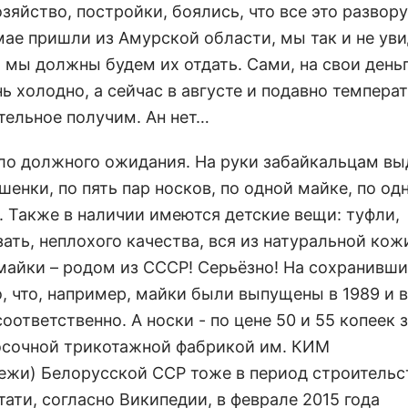
зяйство, постройки, боялись, что все это развору
мае пришли из Амурской области, мы так и не уви
 мы должны будем их отдать. Сами, на свои день
ь холодно, а сейчас в августе и подавно темпера
стельное получим. Ан нет…
сло должного ожидания. На руки забайкальцам вы
ушенки, по пять пар носков, по одной майке, по од
. Также в наличии имеются детские вещи: туфли,
ать, неплохого качества, вся из натуральной кожи
 майки – родом из СССР! Серьёзно! На сохранивш
, что, например, майки были выпущены в 1989 и в
соответственно. А носки - по цене 50 и 55 копеек з
осочной трикотажной фабрикой им. КИМ
жи) Белорусской ССР тоже в период строительс
ати, согласно Википедии, в феврале 2015 года