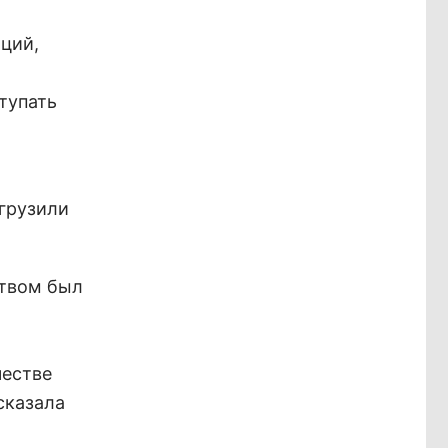
аций,
тупать
ыгрузили
ством был
честве
сказала