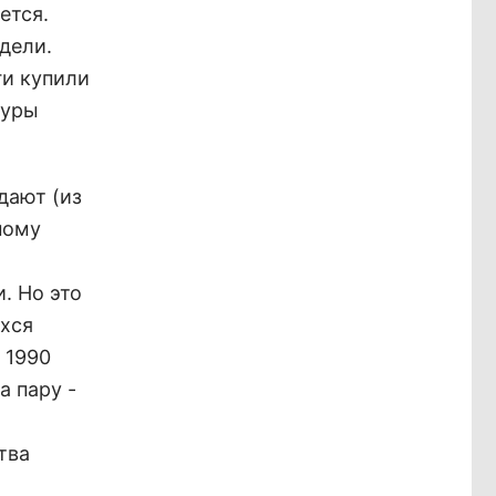
ется.
дели.
ги купили
туры
дают (из
ному
. Но это
ихся
 1990
а пару -
тва