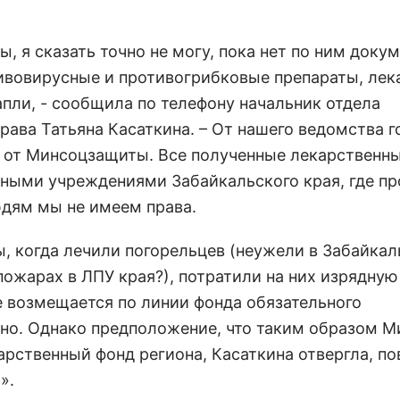
, я сказать точно не могу, пока нет по ним доку
тивовирусные и противогрибковые препараты, лек
апли, - сообщила по телефону начальник отдела
ава Татьяна Касаткина. – От нашего ведомства г
 от Минсоцзащиты. Все полученные лекарственн
ными учреждениями Забайкальского края, где п
юдям мы не имеем права.
ы, когда лечили погорельцев (неужели в Забайка
ожарах в ЛПУ края?), потратили на них изрядну
се возмещается по линии фонда обязательного
ено. Однако предположение, что таким образом М
рственный фонд региона, Касаткина отвергла, по
».