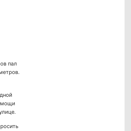
ров пал
метров.
едной
помощи
улице.
Бросить