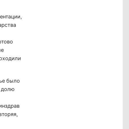
ментации,
арства
отово
ые
роходили
лье было
ю долю
инздрав
вторяя,