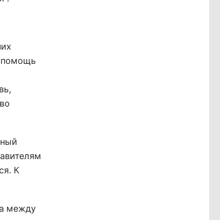
них
я помощь
вь,
тво
жный
тавителям
я. К
.
на между