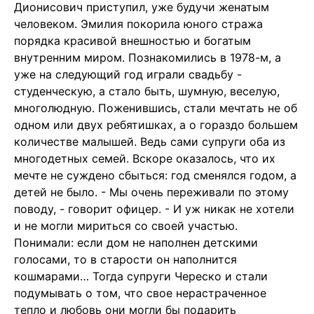
Дионисович приступил, уже будучи женатым
человеком. Эмилия покорила юного стража
порядка красивой внешностью и богатым
внутренним миром. Познакомились в 1978-м, а
уже на следующий год играли свадьбу -
студенческую, а стало быть, шумную, веселую,
многолюдную. Поженившись, стали мечтать не об
одном или двух ребятишках, а о гораздо большем
количестве малышей. Ведь сами супруги оба из
многодетных семей. Вскоре оказалось, что их
мечте не суждено сбыться: год сменялся годом, а
детей не было. - Мы очень переживали по этому
поводу, - говорит офицер. - И уж никак не хотели
и не могли мириться со своей участью.
Понимали: если дом не наполнен детскими
голосами, то в старости он наполнится
кошмарами… Тогда супруги Череско и стали
подумывать о том, что свое нерастраченное
тепло и любовь они могли бы подарить