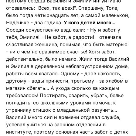
поэтому сердца Василия и Эмилии интуитивно
отозвались: "Всех, так всех!". Старшему, Толе,
было тогда четырнадцать лет, а самой маленькой,
Наденьке - два годика.
У кого детей много…
Соседи сочувственно вздыхали: - Ну и забот у
тебя, Эмилия! - Не забот, а радости! - отвечала
счастливая женщина, понимая, что быть матерью
- ни с чем не сравнимое счастье! Хотя забот,
действительно, было немало. Жили тогда Василий
и Эмилия в деревянном неблагоустроенном доме,
работы всем хватало. Одному - дров наколоть,
другому - воды принести, третьему - за хлебом в
магазин сбегать… А ухода сколько за каждым
требовалось! Постирать, сварить, убрать, белье
погладить, со школьными уроками помочь, к
утреннику стишок с младшенькой разучить…
Василий много сил и времени отдавал службе,
успевал учиться на заочном отделении в
институте, поэтому основная часть забот о детях