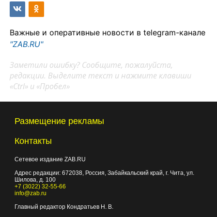
Важные и оперативные новости в telegram-канале
"ZAB.RU"
Заметили ошибку? Сообщите, пожалуйста,
редакции. Выделите текст и нажмите клавиши
«Ctrl» и «Пробел»
Размещение рекламы
Контакты
Сетевое издание ZAB.RU
Адрес редакции:
672038
, Россия, Забайкальский край, г.
Чита
,
ул.
Шилова, д. 100
+7 (3022) 32-55-66
info@zab.ru
Главный редактор Кондратьев Н. В.