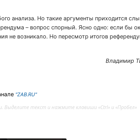
бого анализа. Но такие аргументы приходится сл
ерендума – вопрос спорный. Ясно одно: если бы о
ния не возникало. Но пересмотр итогов референд
Владимир Т
анале
"ZAB.RU"
. Выделите текст и нажмите клавиши «Ctrl» и «Пробел»