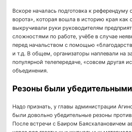
Вскоре началась подготовка к референдуму 
ворота», которая вошла в историю края как 
выкручивали руки руководителям предприятий
сложностями по работе, учёбе в случае нея
перед начальством с помощью «благодарств
и т.д. В общем, организаторы наплевали на з
популярной телепередаче, «совсем другая и
объединения.
Резоны были убедительным
Надо признать, у главы администрации Агин
были довольно убедительные резоны против 
После встречи с Баиром Баясхалановичем ав