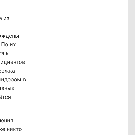
а из
рождены
 По их
а к
фициентов
держка
лидером в
тивных
ётся
нения
же никто