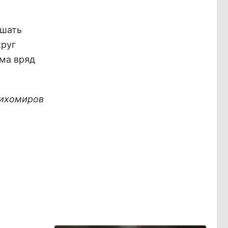
ышать
круг
ума вряд
ихомиров