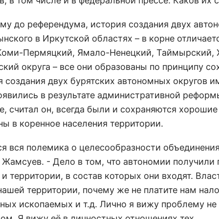
, в том числе и в федеральной прессе. Каков их
у до референдума, история создания двух авто
ынского в Иркутской областях – в корне отличает
 Коми-Пермяцкий, Ямало-Ненецкий, Таймырский, 
ский округа – все они образованы по принципу со
 создания двух бурятских автономных округов и
оявились в результате административной реформ
е, считал он, всегда были и сохраняются хорошие
ны в коренное населения территории.
тся вся полемика о целесообразности объединения
 Жамсуев. - Дело в том, что автономии получили 
и территории, в состав которых они входят. Влас
нашей территории, почему же не платите нам нало
ных ископаемых и т.д. Лично я вижу проблему не 
сом. Я вижу её в личностных отношениях тех