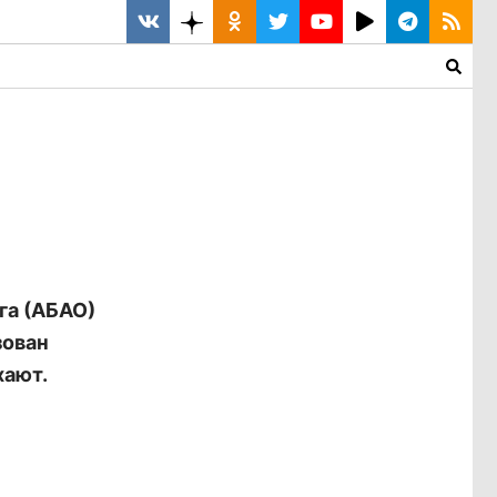
га (АБАО)
зован
хают.