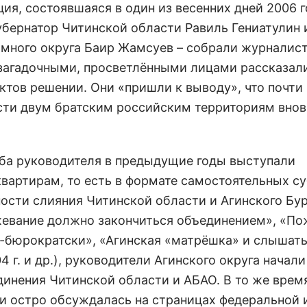
я, состоявшаяся в один из весенних дней 2006 г
убернатор Читинской области Равиль Гениатулин 
много округа Баир Жамсуев – собрали журналист
 загадочными, просветлёнными лицами рассказал
тов решении. Они «пришли к выводу», что почти 
ости двум братским российским территориям внов
оба руководителя в предыдущие годы выступали
вартирам, то есть в формате самостоятельных с
ности слияния Читинской области и Агинского Бу
жевание должно закончиться объединением», «По
по-бюрократски», «Агинская «матрёшка» и слышать
4 г. и др.), руководители Агинского округа начали
инения Читинской области и АБАО. В то же врем
и остро обсуждалась на страницах федеральной 