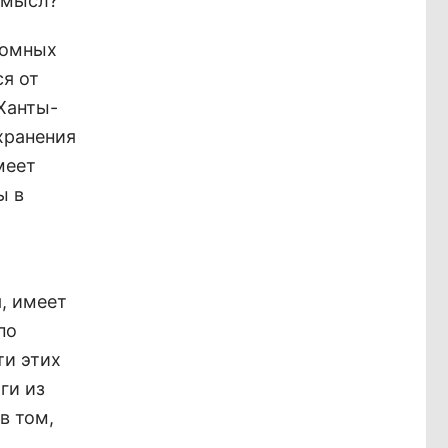
 смысл?
номных
ся от
Ханты-
хранения
меет
ы в
, имеет
по
ти этих
ги из
в том,