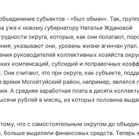
объединение субъектов - «был обман». Так, групп
ва уже к новому губернатору Наталье Ждановой
рудности округа, которые, как они полагают, по
ния, указывают они, уровень жизни агинчан упал.
ения руководителей коллективных хозяйств округ
каких компенсаций, субсидий и поправочных коэф
 Они считают, что при округе, как субъекте, под
е время Могойтуйский район, например, являлся 
ия. А средняя заработная плата в десяти коллек
 тысячи рублей в месяц, из которых половина выда
тому, что с самостоятельным округом до объеди
е, больше выделяли финансовых средств. Теперь 