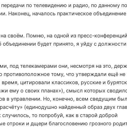
 передачи по телевидению и радио, по данному п
и. Наконец, началось практическое объединение
на своём. Помню, на одной из пресс-конференци
б объединении будет принято, я уйду с должности
ми, под телекамерами они, несмотря на это, дер
о противоположное тому, что утверждали ещё не 
 время, цитировали классиков, русские и бурятс
жи ему о своих планах»), смысл которых сводилс
ов в управлении. Но, конечно, всем сведущим бы
 расчёту» (единодушно найденный образ двух глав
 случилось, то попробуй, как в старой доброй
ые отроки и дщери благословению грозного родит