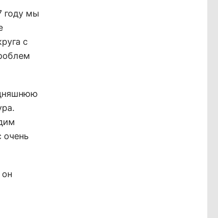
7 году мы
е
круга с
проблем
годняшнюю
ура.
ядим
с очень
 он