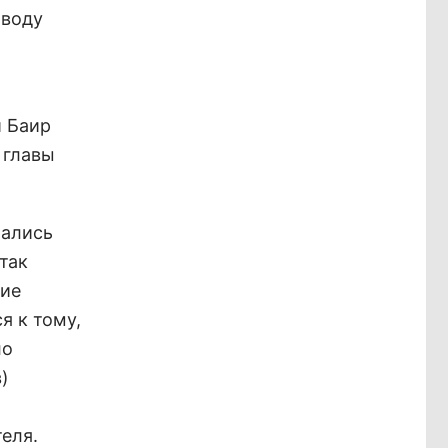
оводу
й Баир
 главы
жались
так
кие
я к тому,
ло
)
еля.