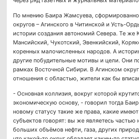
через ряд газетных и журнальных материалов
По мнению Баира Жамсуева, сформированном
округов – Агинского в Читинской и Усть-Орд
истории создания автономий Севера. Те же
Мансийский, Чукотский, Эвенкийский, Коряк
коренных малочисленных народов. А история
другие побудительные мотивы и цели. Они п
рамках Восточной Сибири. В Агинском округ
отношения с областью, жители как бы вписа
- Основная коллизия, вокруг которой крути
экономическую основу, - говорил тогда Баир
новому статусу такие же права, какие имеют 
субъектов говорят: вы же являетесь частью 
больших объёмов нефти, газа, других природ
что какой-то округ обладает каким-то стату