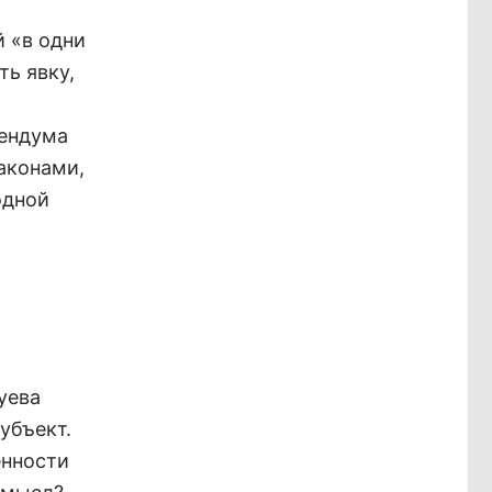
й «в одни
ть явку,
рендума
аконами,
одной
уева
убъект.
енности