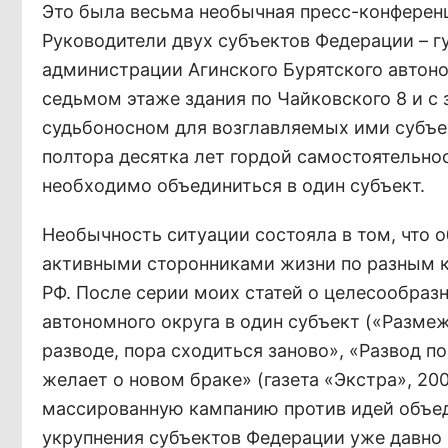
Это была весьма необычная пресс-конференци
Руководители двух субъектов Федерации – г
администрации Агинского Бурятского автоно
седьмом этаже здания по Чайковского 8 и с
судьбоносном для возглавляемых ими субъек
полтора десятка лет гордой самостоятельн
необходимо объединиться в один субъект.
Необычность ситуации состояла в том, что 
активными сторонниками жизни по разным к
РФ. После серии моих статей о целесообраз
автономного округа в один субъект («Разме
разводе, пора сходиться заново», «Развод 
желает о новом браке» (газета «Экстра», 200
массированную кампанию против идей объед
укрупнения субъектов Федерации уже давно 