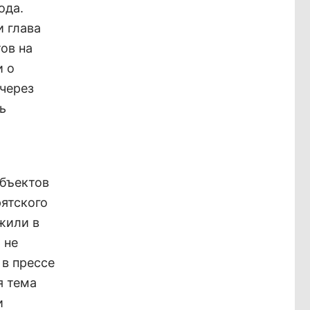
ода.
и глава
ов на
и о
через
ь
убъектов
рятского
жили в
 не
 в прессе
я тема
и