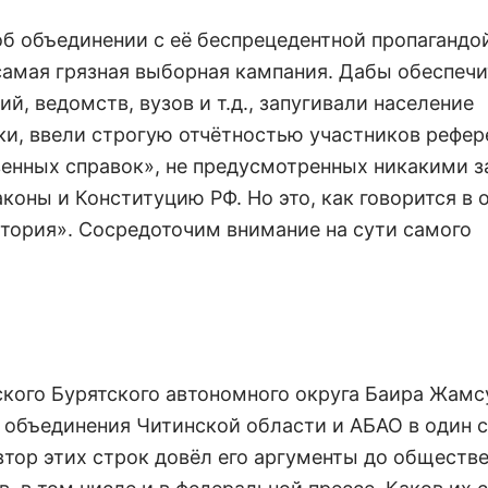
об объединении с её беспрецедентной пропагандо
самая грязная выборная кампания. Дабы обеспечи
, ведомств, вузов и т.д., запугивали население
вки, ввели строгую отчётностью участников рефе
енных справок», не предусмотренных никакими з
аконы и Конституцию РФ. Но это, как говорится в 
стория». Сосредоточим внимание на сути самого
и
ского Бурятского автономного округа Баира Жамс
объединения Читинской области и АБАО в один с
тор этих строк довёл его аргументы до обществ