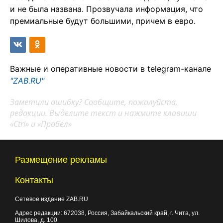
и не была названа. Прозвучала информация, что
премиальные будут большими, причем в евро.
Важные и оперативные новости в telegram-канале
"ZAB.RU"
Заметили ошибку? Сообщите, пожалуйста,
редакции. Выделите текст и нажмите клавиши
«Ctrl» и «Пробел»
Размещение рекламы
Контакты
Сетевое издание ZAB.RU
Адрес редакции:
672038
, Россия, Забайкальский край, г.
Чита
,
ул.
Шилова, д. 100