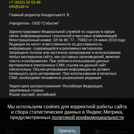
+7 (3022) 32-55-66
info@zab.ru
Главный редактор Кондратьев Н. В.
Учредитель - ООО "Событие"
Зарегистрировано Федеральной службой по надзору в сфере
связи, информационных технологий и массовых коммуникаций.
Регистрационный номер: ЭЛ № ФС 77 - 75882 от 24 июня 2019 года
Редакция не несет ответственности за достоверность
информации, содержащейся в рекламных материалах
Запрещено полное или частичное копирование и использование
любых материалов сайта, как составных произведений, включая
тексты и изображения. При любом использовании данных
материалов в электронных СМИ, ссылка на данный сайт
обязательна. Объем цитирования информации не должен
превышать цель цитирования. При использовании в печатных
СМИ, необходимо письменное разрешение редакции.
Территория распространения: Российская Федерация,
зарубежные страны
Языки: русский, английский
Политика в отношении обработки персональных данных
Мы используем cookies для корректной работы сайта
© 2007 - 2026
Портал Читы и Забайкальского края
и сбора статистических данных в Яндекс.Метрика,
предусмотренных
политикой конфиденциальности
Принять
18+