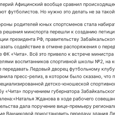
алерий Афицинский вообще сравнил происходяще
ют футболистов. Но нужно это делать не за такой
тороны родителей юных спортсменов стала набира
ив решения минспорта перешли к созданию петици
ции президента РФ, правительству Забайкальског
азать содействие в отмене распоряжения о пере
 ФК «Чита». Всё это привело к встрече министра
телями воспитанников спортивной школы №2, на 
не передавать Ледовый дворец футбольному клубу.
нила пресс-релиз, в котором было сказано, что 
 специализированной детско-юношеской спортивн
у «Чита» поручением губернатора Забайкальског
влена:«Наталья Жданова в ходе рабочего совещан
ельства дала поручение вице-премьеру регионал
ме Ванчиковой приостановить передачу здания Л