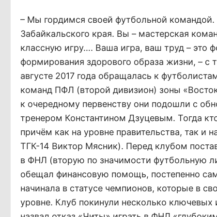
– Мы гордимся своей футбольной командой. Э
Забайкальского края. Вы – мастерская ком
классную игру…. Ваша игра, ваш труд – это
формирования здорового образа жизни, – с 
августе 2017 года обращалась к футболиста
команд ПФЛ (второй дивизион) зоны «Восток
к очередному первенству они подошли с об
тренером Константином Дзуцевым. Тогда кт
причём как на уровне правительства, так и
ТГК-14 Виктор Мясник). Перед клубом постав
в ФНЛ (вторую по значимости футбольную лиг
обещал финансовую помощь, постепенно сам
начинала в статусе чемпионов, которые в сво
уровне. Клуб покинули несколько ключевых и
назвал отказ «Читы» играть в ФНЛ «глубоки