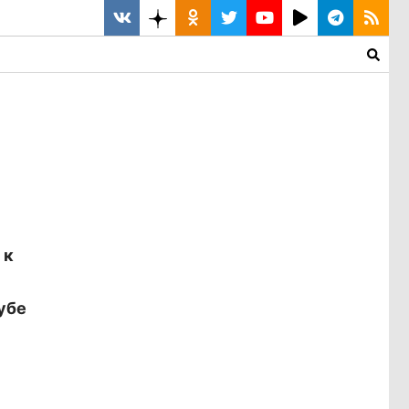
 к
убе