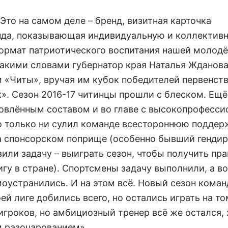
то на самом деле – бренд, визитная карточка
анда, показывающая индивидуальную и коллектив
 формат патриотического воспитания нашей молод
такими словами губернатор края Наталья Жданова
м «Читы», вручая им кубок победителей первенст
». Сезон 2016-17 читинцы прошли с блеском. Ещё
новлённым составом и во главе с высокопрофесс
о только ни сулил команде всестороннюю поддер
 на спонсорском поприще (особенно бывший генди
или задачу – выиграть сезон, чтобы получить пр
у в стране). Спортсмены задачу выполнили, а вот
оустранились. И на этом всё. Новый сезон коман
ей лиге добились всего, но остались играть на т
гроков, но амбициозный тренер всё же остался, 
м разочарованием».