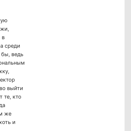
ную
ёжи,
 в
ва среди
 бы, ведь
иональным
жку,
ректор
аво выйти
 те, кто
да
ом же
хоть и