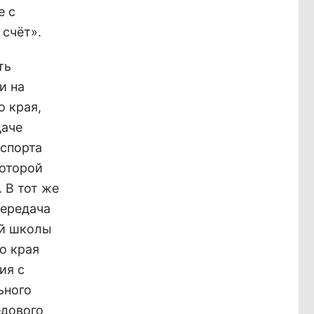
е с
 счёт».
ть
и на
о края,
даче
 спорта
которой
 В тот же
передача
ой школы
о края
ия с
ьного
едового