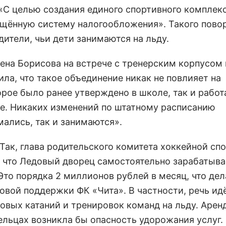
«С целью создания единого спортивного комплекс
ощённую систему налогообложения». Такого повор
ители, чьи дети занимаются на льду.
ена Борисова на встрече с тренерским корпусом 
а, что такое объединение никак не повлияет на
орое было ранее утверждено в школе, так и работ
ве. Никаких изменений по штатному расписанию
мались, так и занимаются».
 Так, глава родительского комитета хоккейной с
, что Ледовый дворец самостоятельно зарабатыва
Это порядка 2 миллионов рублей в месяц, что дел
вой поддержки ФК «Чита». В частности, речь ид
вых катаний и тренировок команд на льду. Арен
ельцах возникла бы опасность удорожания услуг.