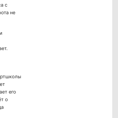
а с
ота не
и
ает.
портшколы
ет
ает его
ёт о
да