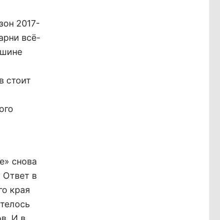
зон 2017-
арни всё-
ршине
в стоит
ого
е» снова
 Ответ в
го края
отелось
в. И в