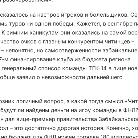
 сказалось на настрое игроков и болельщиков. Се
емь туров ни одной победы. Кажется, в сентябре п
. К зимним каникулам они оказались на самой ве
чество очков с главным конкурентом читинцев –
 – непонятно, но самоотверженности забайкальце
17-м финансирование клуба из бюджета региона
А генеральный спонсор команды ТГК-14 в лице нов
ообще заявил о невозможности дальнейшего
ник логичный вопрос, а какой тогда смысл «Чит
и будут ли найдены деньги на игру команды в ФНЛ?
е» дал вице-премьер правительства Забайкальско
л – это достаточно дорогая история. Конечно, х
, но бюджет для ФНЛ нужен порядка 180 миллионо