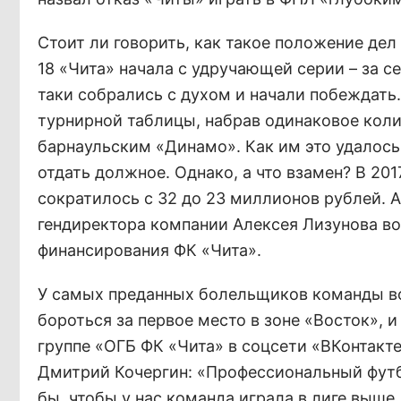
Стоит ли говорить, как такое положение дел
18 «Чита» начала с удручающей серии – за с
таки собрались с духом и начали побеждать
турнирной таблицы, набрав одинаковое коли
барнаульским «Динамо». Как им это удалось
отдать должное. Однако, а что взамен? В 20
сократилось с 32 до 23 миллионов рублей. 
гендиректора компании Алексея Лизунова в
финансирования ФК «Чита».
У самых преданных болельщиков команды воз
бороться за первое место в зоне «Восток», 
группе «ОГБ ФК «Чита» в соцсети «ВКонтакт
Дмитрий Кочергин: «Профессиональный футбо
бы, чтобы у нас команда играла в лиге выше