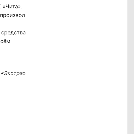
 «Чита».
 произвол
 средства
всём
е
 «Экстра»