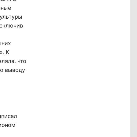
нные
культуры
исключив
шних
». К
ляла, что
по выводу
дписал
дионом