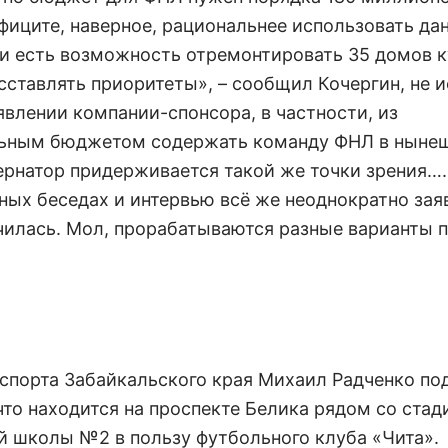
фиците, наверное, рациональнее использовать да
ьги есть возможность отремонтировать 35 домов 
асставлять приоритеты», – сообщил Кочергин, не 
влении компании-спонсора, в частности, из
льным бюджетом содержать команду ФНЛ в ныне
ернатор придерживается такой же точки зрения….
ных беседах и интервью всё же неоднократно заяв
нчилась. Мол, прорабатываются разные варианты 
р спорта Забайкальского края Михаил Радченко по
что находится на проспекте Белика рядом со ста
й школы №2 в пользу футбольного клуба «Чита».