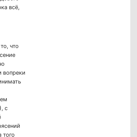
ка всё,
то, что
асение
но
и вопреки
ринимать
ием
, с
ё
рясений
з того