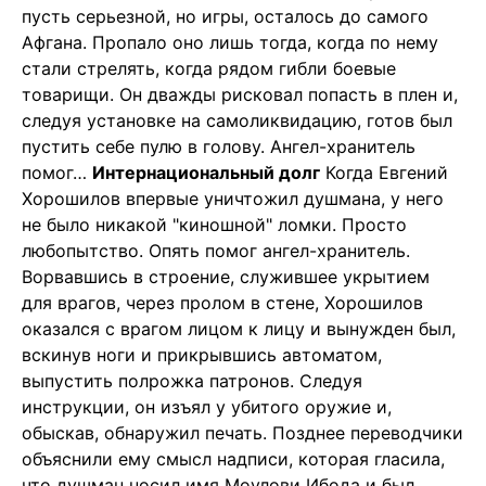
пусть серьезной, но игры, осталось до самого
Афгана. Пропало оно лишь тогда, когда по нему
стали стрелять, когда рядом гибли боевые
товарищи. Он дважды рисковал попасть в плен и,
следуя установке на самоликвидацию, готов был
пустить себе пулю в голову. Ангел-хранитель
помог…
Интернациональный долг
Когда Евгений
Хорошилов впервые уничтожил душмана, у него
не было никакой "киношной" ломки. Просто
любопытство. Опять помог ангел-хранитель.
Ворвавшись в строение, служившее укрытием
для врагов, через пролом в стене, Хорошилов
оказался с врагом лицом к лицу и вынужден был,
вскинув ноги и прикрывшись автоматом,
выпустить полрожка патронов. Следуя
инструкции, он изъял у убитого оружие и,
обыскав, обнаружил печать. Позднее переводчики
объяснили ему смысл надписи, которая гласила,
что душман носил имя Моулови Ибода и был