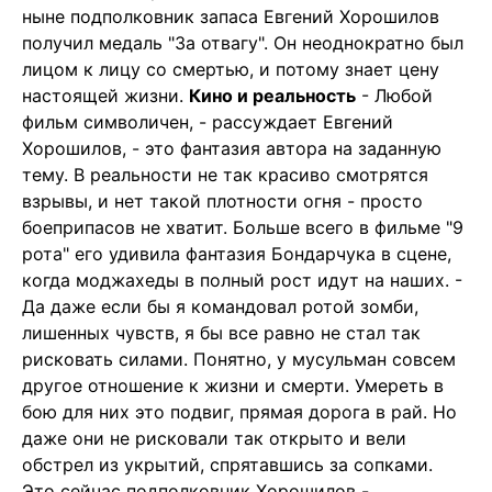
ныне подполковник запаса Евгений Хорошилов
получил медаль "За отвагу". Он неоднократно был
лицом к лицу со смертью, и потому знает цену
настоящей жизни.
Кино и реальность
- Любой
фильм символичен, - рассуждает Евгений
Хорошилов, - это фантазия автора на заданную
тему. В реальности не так красиво смотрятся
взрывы, и нет такой плотности огня - просто
боеприпасов не хватит. Больше всего в фильме "9
рота" его удивила фантазия Бондарчука в сцене,
когда моджахеды в полный рост идут на наших. -
Да даже если бы я командовал ротой зомби,
лишенных чувств, я бы все равно не стал так
рисковать силами. Понятно, у мусульман совсем
другое отношение к жизни и смерти. Умереть в
бою для них это подвиг, прямая дорога в рай. Но
даже они не рисковали так открыто и вели
обстрел из укрытий, спрятавшись за сопками.
Это сейчас подполковник Хорошилов -