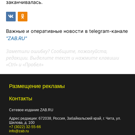
заканчивалась.
Важные и оперативные новости в telegram-канале
"ZAB.RU"
Заметили ошибку? Сообщите, пожалуйста,
редакции. Выделите текст и нажмите клавиши
«Ctrl» и «Пробел»
Размещение рекламы
Контакты
Сетевое издание ZAB.RU
Адрес редакции:
672038
, Россия, Забайкальский край, г.
Чита
,
ул.
Шилова, д. 100
+7 (3022) 32-55-66
info@zab.ru