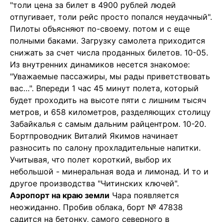
"толи цена за билет в 4900 рублей людей
отпугивает, толи рейс просто попался неудачный".
Пилоты объясняют по-своему. потом и с еще
полными баками. Загрузку самолета приходится
снижать за счет числа проданных билетов. 10-05.
Из внутренних динамиков несется знакомое:
"Уважаемые пассажиры, мы рады приветствовать
вас…". Впереди 1 час 45 минут полета, который
будет проходить на высоте пяти с лишним тысяч
метров, и 658 километров, разделяющих столицу
Забайкалья с самым дальним райцентром. 10-20.
Бортпроводник Виталий Якимов начинает
разносить по салону прохладительные напитки.
Учитывая, что полет короткий, выбор их
небольшой - минеральная вода и лимонад. И то и
другое производства "Читинских ключей".
Аэропорт на краю земли
Чара появляется
неожиданно. Пробив облака, борт № 47838
садится на бетонку, самого северного в