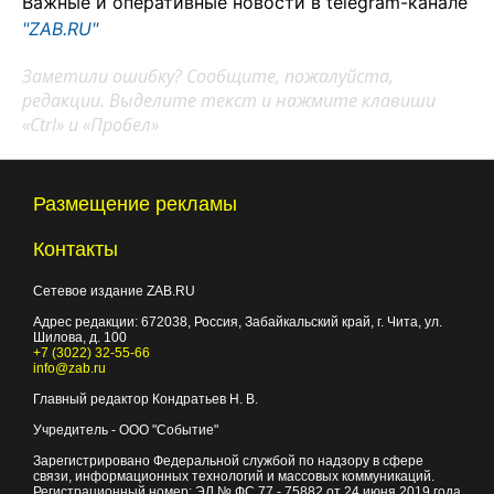
Важные и оперативные новости в telegram-канале
"ZAB.RU"
Заметили ошибку? Сообщите, пожалуйста,
редакции. Выделите текст и нажмите клавиши
«Ctrl» и «Пробел»
Размещение рекламы
Контакты
Сетевое издание ZAB.RU
Адрес редакции:
672038
, Россия, Забайкальский край, г.
Чита
,
ул.
Шилова, д. 100
+7 (3022) 32-55-66
info@zab.ru
Главный редактор Кондратьев Н. В.
Учредитель - ООО "Событие"
Зарегистрировано Федеральной службой по надзору в сфере
связи, информационных технологий и массовых коммуникаций.
Регистрационный номер: ЭЛ № ФС 77 - 75882 от 24 июня 2019 года