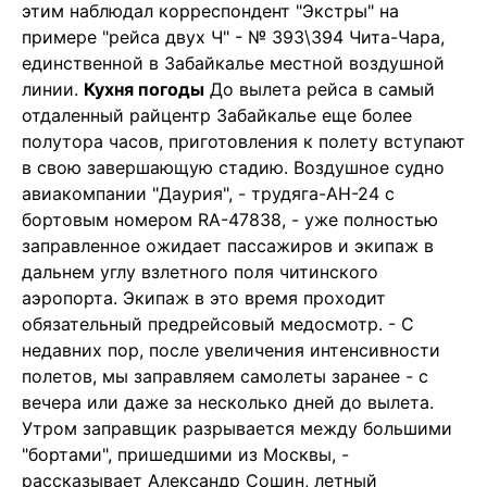
этим наблюдал корреспондент "Экстры" на
примере "рейса двух Ч" - № 393\394 Чита-Чара,
единственной в Забайкалье местной воздушной
линии.
Кухня погоды
До вылета рейса в самый
отдаленный райцентр Забайкалье еще более
полутора часов, приготовления к полету вступают
в свою завершающую стадию. Воздушное судно
авиакомпании "Даурия", - трудяга-АН-24 с
бортовым номером RA-47838, - уже полностью
заправленное ожидает пассажиров и экипаж в
дальнем углу взлетного поля читинского
аэропорта. Экипаж в это время проходит
обязательный предрейсовый медосмотр. - С
недавних пор, после увеличения интенсивности
полетов, мы заправляем самолеты заранее - с
вечера или даже за несколько дней до вылета.
Утром заправщик разрывается между большими
"бортами", пришедшими из Москвы, -
рассказывает Александр Сошин, летный