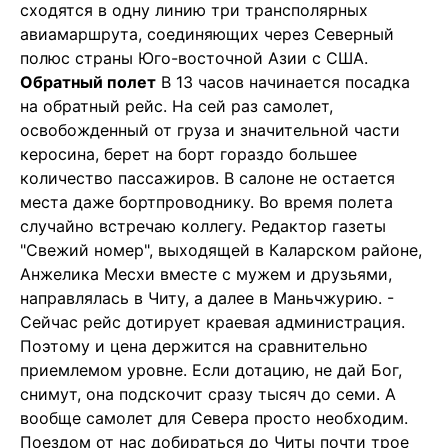
сходятся в одну линию три трансполярных
авиамаршрута, соединяющих через Северный
полюс страны Юго-восточной Азии с США.
Обратный полет
В 13 часов начинается посадка
на обратный рейс. На сей раз самолет,
освобожденный от груза и значительной части
керосина, берет на борт гораздо большее
количество пассажиров. В салоне не остается
места даже бортпроводнику. Во время полета
случайно встречаю коллегу. Редактор газеты
"Свежий номер", выходящей в Каларском районе,
Анжелика Месхи вместе с мужем и друзьями,
направлялась в Читу, а далее в Маньчжурию. -
Сейчас рейс дотирует краевая администрация.
Поэтому и цена держится на сравнительно
приемлемом уровне. Если дотацию, не дай Бог,
снимут, она подскочит сразу тысяч до семи. А
вообще самолет для Севера просто необходим.
Поездом от нас добираться до Читы почти трое