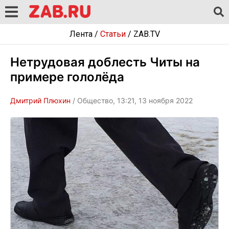
Лента
/
Статьи
/
ZAB.TV
Нетрудовая доблесть Читы на
примере гололёда
Дмитрий Плюхин
/ Общество, 13:21, 13 ноября 2022