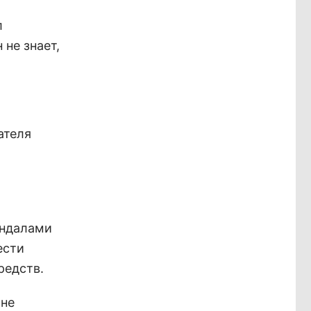
л
не знает,
ателя
андалами
ести
редств.
 не