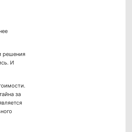
нее
и решения
сь. И
тоимости.
тайна за
является
ьного