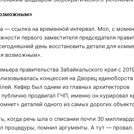
 возможным»
ера — ссылка на временной интервал. Мол, с момен
жности первого заместителя председателя прави
сегодняшний день восстановить детали для комм
ся возможным».
емьера правительства Забайкальского края с 201
еализовывалась концессия на Дворец единоборст
лей. Кефер был одним из главных архитекторов
 публично продвигал ГЧП, именно он курировал 
помнит» деталей одного из самых дорогих объекто
ть, когда речь шла о списании почти 30 миллиард
л процедуры, помнил аргументы. А тут — провал.