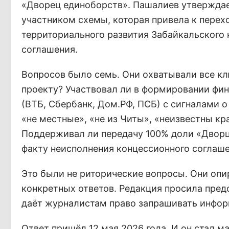
«Дворец единоборств». Пашалиев утверждае
участником схемы, которая привела к перех
территориального развития Забайкальского 
соглашения.
Вопросов было семь. Они охватывали все кл
проекту? Участвовал ли в формировании фин
(ВТБ, Сбербанк, Дом.РФ, ПСБ) с сигналами 
«не местные», «не из Читы», «неизвестны к
Поддерживал ли передачу 100% доли «Дворца
факту неисполнения концессионного соглашен
Это были не риторические вопросы. Они опи
конкретных ответов. Редакция просила пред
даёт журналистам право запрашивать инфо
Ответ пришёл 12 мая 2026 года. И он стал 