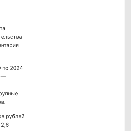
та
тельства
ентария
9 по 2024
в —
крупные
в.
ов рублей
 2,6