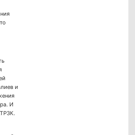
ания
то
ть
я
ей
алиев и
ожения
ра. И
АТРЗК.