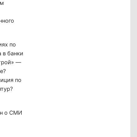
ым
нного
иях по
 в банки
Строй» —
е?
зиция по
нтур?
он о СМИ
.