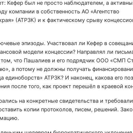
т: Кефер был не просто наблюдателем, а активн
оду компании в собственность АО «Агентство
края» (АТРЗК) и к фактическому срыву концессио
ючевые эпизоды. Участвовал ли Кефер в совещан
ансовой модели концессии? Направлял ли письма
о том, что Пашалиев и его подрядчик ООО «СМП 
раю», а потому не должны получать финансировани
 единоборств» АТРЗК? И наконец, какова его по
ия после того, как проект перешёл в краевой ко
рались на конкретные свидетельства и требовали
оставить копии протоколов, писем, решений. Зак
рмацию.
маленьким шедевром бюрократического уклонения