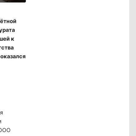
чётной
урата
шей к
тства
 оказался
ля
и
 ООО