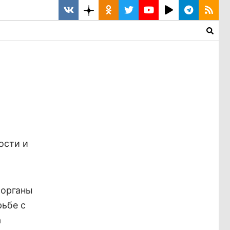
ости и
 органы
рьбе с
а