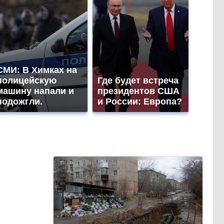
СМИ: В Химках на
полицейскую
Где будет встреча
машину напали и
президентов США
подожгли.
и России: Европа?