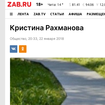
18+
Чита:
14 °
81.41
94.06
12.
ЛЕНТА
ZAB.TV
СТАТЬИ
АФИША
РАЗМЕЩЕ
Кристина Рахманова
Общество, 20:33, 22 января 2018