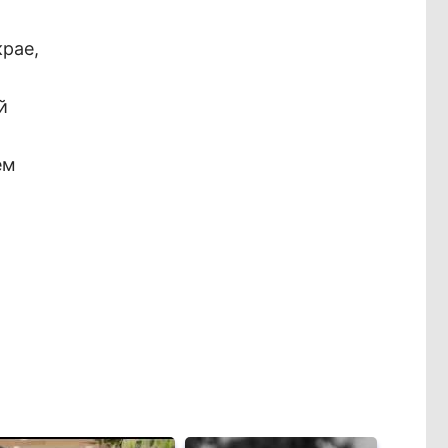
рае,
й
ем