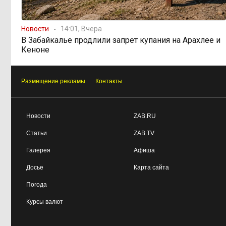
Новости
14:01, Вчера
В Забайкалье продлили запрет купания на Арахлее и
Кеноне
Размещение рекламы
Контакты
Новости
ZAB.RU
Статьи
ZAB.TV
Галерея
Афиша
Досье
Карта сайта
Погода
Курсы валют