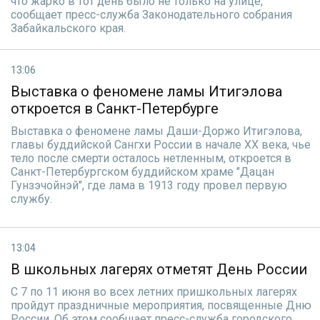
что жарко в тот день было не только на улице,
сообщает пресс-служба Законодательного собрания
Забайкальского края.
13:06
Выставка о феномене ламы Итигэлова
откроется в Санкт-Петербурге
Выставка о феномене ламы Даши-Доржо Итигэлова,
главы буддийской Сангхи России в начале ХХ века, чье
тело после смерти осталось нетленным, откроется в
Санкт-Петербургском буддийском храме "Дацан
Гунзэчойнэй", где лама в 1913 году провел первую
службу.
13:04
В школьных лагерях отметят День России
С 7 по 11 июня во всех летних пришкольных лагерях
пройдут праздничные мероприятия, посвященные Дню
России. Об этом сообщает пресс-служба городского